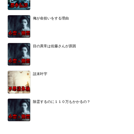
俺が命拾いをする理由
目の異常は佐藤さんが原因
詛末叶宇
除霊するのに１１０万もかかるの？