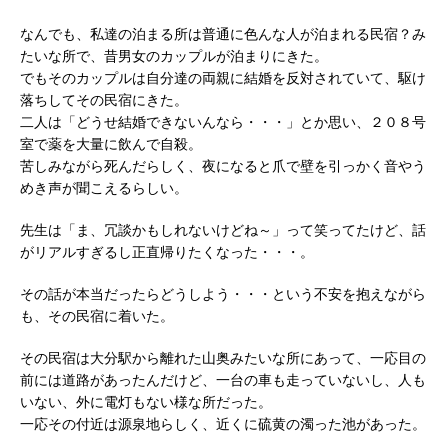
なんでも、私達の泊まる所は普通に色んな人が泊まれる民宿？み
たいな所で、昔男女のカップルが泊まりにきた。
でもそのカップルは自分達の両親に結婚を反対されていて、駆け
落ちしてその民宿にきた。
二人は「どうせ結婚できないんなら・・・」とか思い、２０８号
室で薬を大量に飲んで自殺。
苦しみながら死んだらしく、夜になると爪で壁を引っかく音やう
めき声が聞こえるらしい。
先生は「ま、冗談かもしれないけどね～」って笑ってたけど、話
がリアルすぎるし正直帰りたくなった・・・。
その話が本当だったらどうしよう・・・という不安を抱えながら
も、その民宿に着いた。
その民宿は大分駅から離れた山奥みたいな所にあって、一応目の
前には道路があったんだけど、一台の車も走っていないし、人も
いない、外に電灯もない様な所だった。
一応その付近は源泉地らしく、近くに硫黄の濁った池があった。