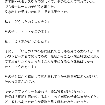
皆で歌やらダンスやらで楽しくて、例の話なんて忘れていた。
でも最中に一人の子が泣き出した。
泣き出した子はいわゆる、見える子だった。
私：「どうしたの？大丈夫？」
その子：「・・・そこの木！」
私：「え？木がどうかした？」
その子：「いるの！木の影に隠れてこっちを見てる女の子が！白
いワンピース着て笑ってるの！最初からここへ来た時嫌だと思っ
てて泊まりたくなかった！こんな事になるなら休めばよかっ
た・・・うわぁ～！」
その子とにかく錯乱して泣き崩れてたから医務室に運んだけど、
その後皆青ざめてた。
キャンプファイヤーも終わり、後は寝るだけになった。
最初は「夜絶対何か起こるよ～」って同室の子達は怖がってたけ
ど、疲れもあったからか皆割と早く眠れたみたいだった。