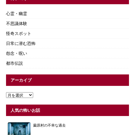
心霊・幽霊
不思議体験
怪奇スポット
日常に潜む恐怖
怨念・呪い
都市伝説
アーカイブ
人気の怖いお話
薗原村の不幸な過去