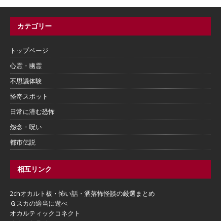
カテゴリー
トップページ
心霊・幽霊
不思議体験
怪奇スポット
日常に潜む恐怖
怨念・呪い
都市伝説
相互リンク
2chオカルト板・怖い話・洒落怖怪談の厳選まとめ
Ｇスカの適当に遊べ
オカルティックコネクト