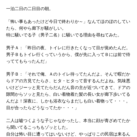
一泊二日の二日目の朝。
「怖い事もあったけど今日で終わりか～」なんてほのぼのしてい
たら、何やら廊下が騒がしい。
特に騒いでる子（男子二名）に騒いでる理由を尋ねてみた。
男子Ａ：「昨日の夜、トイレに行きたくなって目が覚めたんだ。
男子Ｂもトイレ行くっていうから、僕が先に入ってＢには前で待
っててもらったんだ」
男子Ｂ：「それで俺、Ａのトイレ待ってたんだよ。そんで暇だか
らドアの方見てたらさ、ヒタ・ヒタって音するんだよね。気味悪
いけどジーッと見てたらだんだん音の主が近づいてきて、ドアの
隙間からソッと見たら、白い着物着た髪の長い女が廊下歩いてる
んだよ！深夜に、しかも浴衣ならまだしも白い着物って・・・。
目が合ったらどうなってたか・・・」
二人は嘘つくような子じゃなかったし、本当に顔が青ざめてたか
ら聞いてるこっちもゾッとした。
自分は怖い目に遭ってはいないけど、やっぱりこの民宿は来るん