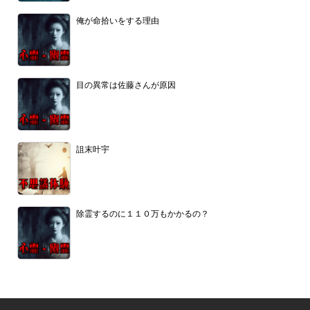
俺が命拾いをする理由
目の異常は佐藤さんが原因
詛末叶宇
除霊するのに１１０万もかかるの？