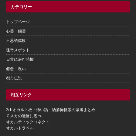
カテゴリー
トップページ
心霊・幽霊
不思議体験
怪奇スポット
日常に潜む恐怖
怨念・呪い
都市伝説
相互リンク
2chオカルト板・怖い話・洒落怖怪談の厳選まとめ
Ｇスカの適当に遊べ
オカルティックコネクト
オカルトラベル