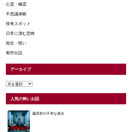
心霊・幽霊
不思議体験
怪奇スポット
日常に潜む恐怖
怨念・呪い
都市伝説
アーカイブ
人気の怖いお話
薗原村の不幸な過去