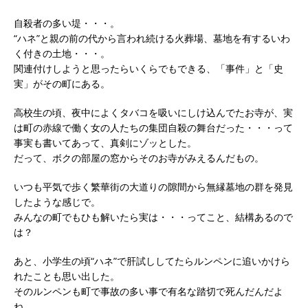
自殺者の多い堤・・・。
“ハネ”と親の前の代から言われ続ける火葬場、墓地を有するいわ
く付きの土地・・・。
関連付けしようと思ったらいくらでもできる、「事件」と「史
実」がその町にある。
高校生の頃、夜中によくタバコを吸いにしけ込んでたお寺が、実
は町の赤線で働く女の人たちの集団自殺の舞台だった・・・って
事実も書いてあって、真剣にゾッとした。
だって、ボクの部屋の窓からそのお寺がみえるんだもの。
いつも平気で歩く繁華街の大道りの隙間から無縁墓地の群を発見
したような感じで。
みんなの町でもひも解いたら実は・・・ってこと、結構あるので
は？
あと、小学生の頃“ハネ”で肝試ししてたらルンペンに追いかけら
れたことも思い出した。
そのルンペンも町で事故の多い事で有名な踏切で死んだんだよ
ね。