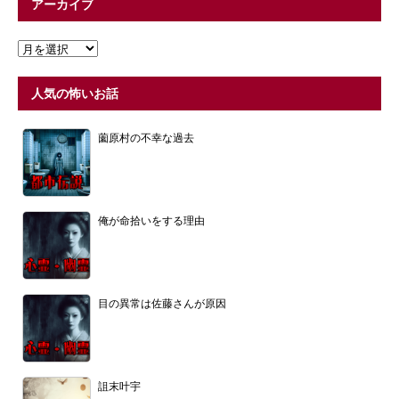
アーカイブ
人気の怖いお話
薗原村の不幸な過去
俺が命拾いをする理由
目の異常は佐藤さんが原因
詛末叶宇