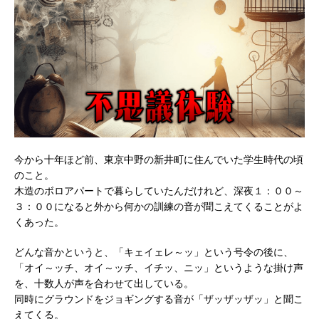
今から十年ほど前、東京中野の新井町に住んでいた学生時代の頃
のこと。
木造のボロアパートで暮らしていたんだけれど、深夜１：００～
３：００になると外から何かの訓練の音が聞こえてくることがよ
くあった。
どんな音かというと、「キェイェレ～ッ」という号令の後に、
「オイ～ッチ、オイ～ッチ、イチッ、ニッ」というような掛け声
を、十数人が声を合わせて出している。
同時にグラウンドをジョギングする音が「ザッザッザッ」と聞こ
えてくる。