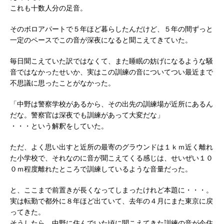
これも十数人分の足音。
そのボロアパートで５年ほど暮らしたんだけど、５年の間ずっと
一定のペースでこの音が深夜になると聞こえてきていた。
毎日聞こえていた訳ではなくて、また睡眠の妨げになるような騒
音ではなかったせいか、実はこの訓練の音についてつい最近まで
不思議に思ったことがなかった。
「中野は警察学校があるから、その出先の訓練場が近所にあるん
だな。警察官は深夜でも訓練があって大変だな」
・・・という解釈をしていた。
ただ、よく思い出すと近所の最寄のグラウンドは１ｋｍ近く離れ
た小学校で、それなのに音が聞こえてくる感じは、せいぜい１０
０ｍ程度離れたところで訓練しているような音量だった。
と、ここまで前置きが長くなってしまったけれど本題に・・・。
実は転勤で都外に８年ほど出ていて、去年の４月にまた東京に戻
ってきた。
そうしたら、中野に住んでいた頃に聞こえてきた訓練の音が今住