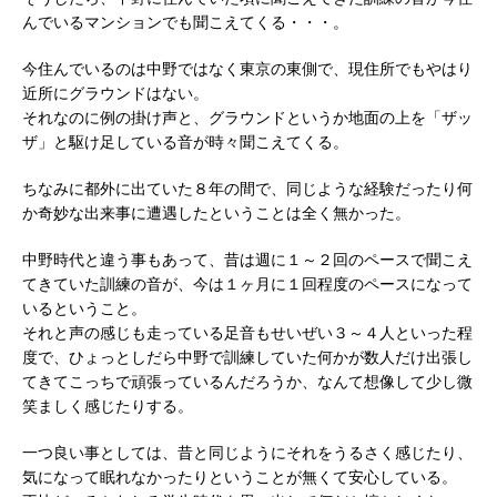
んでいるマンションでも聞こえてくる・・・。
今住んでいるのは中野ではなく東京の東側で、現住所でもやはり
近所にグラウンドはない。
それなのに例の掛け声と、グラウンドというか地面の上を「ザッ
ザ」と駆け足している音が時々聞こえてくる。
ちなみに都外に出ていた８年の間で、同じような経験だったり何
か奇妙な出来事に遭遇したということは全く無かった。
中野時代と違う事もあって、昔は週に１～２回のペースで聞こえ
てきていた訓練の音が、今は１ヶ月に１回程度のペースになって
いるということ。
それと声の感じも走っている足音もせいぜい３～４人といった程
度で、ひょっとしだら中野で訓練していた何かが数人だけ出張し
てきてこっちで頑張っているんだろうか、なんて想像して少し微
笑ましく感じたりする。
一つ良い事としては、昔と同じようにそれをうるさく感じたり、
気になって眠れなかったりということが無くて安心している。