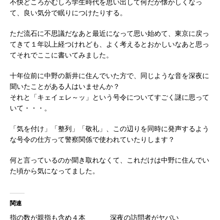
不快どころかむしろ学生時代を思い出して何だか懐かしくなっ
て、良い気分で眠りにつけたりする。
ただ流石に不思議だなあと最近になって思い始めて、東京に戻っ
てきて１年以上経つけれども、よく考えるとおかしいなあと思っ
てそれでここに書いてみました。
十年位前に中野の新井に住んでいた方で、同じような音を深夜に
聞いたことがある人はいませんか？
それと「キェイェレ～ッ」という号令についてすごく謎に思って
いて・・・。
「気を付け」「整列」「敬礼」、この辺りを同時に発声するよう
な号令の仕方って警察関係で使われていたりします？
何と言っているのか聞き取れなくて、これだけは中野に住んでい
た頃から気になってました。
関連
指の数が親指も含め４本
深夜の訪問者がヤバい