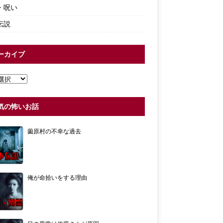
・呪い
伝説
ーカイブ
気の怖いお話
薗原村の不幸な過去
俺が命拾いをする理由