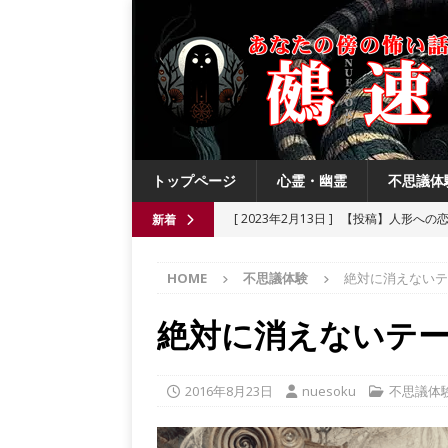
トップページ
心霊・幽霊
不思議体
[ 2023年2月13日 ]
【投稿】人形への
新着
[ 2021年8月3日 ]
【投稿】数年前の夏
HOME
不思議体験
絶対に消えないテ
[ 2021年6月13日 ]
チチケゥ
都市伝
[ 2021年6月13日 ]
ニュータウン祟り
絶対に消えないテ
[ 2023年4月4日 ]
【投稿】厄祓い
2016年8月23日
nuesoku
不思議体