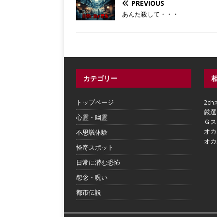
PREVIOUS
あんた殺して・・・
カテゴリー
トップページ
2c
厳選
心霊・幽霊
Ｇス
オカ
不思議体験
オカ
怪奇スポット
日常に潜む恐怖
怨念・呪い
都市伝説