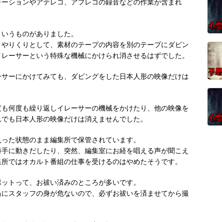
レーションやアテレコ、アフレコの録音などの作業が含まれ
というものがありました。
、やりくりとして、素材のテープの内容を別のテープにダビン
イレーサーという特殊な機械にかけられ消させるはずでした。
ーサーにかけてみても、ダビングをした日本人形の映像だけは
度も何度も繰り返しイレーサーの機械をかけたり、他の映像を
れでも日本人形の映像だけは消えませんでした。
入った状態のまま編集所で保管されています。
勝手に動きだしたり、突然、編集室にお経を唱える声が聞こえ
集所ではオカルト番組の仕事を受けるのはやめたそうです。
ポットって、お祓い済みのところが多いです。
当にスタッフの身が危ないので、必ずお祓いを済ませてから撮