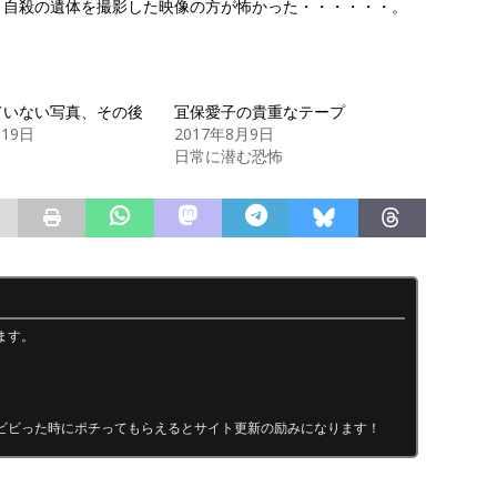
り自殺の遺体を撮影した映像の方が怖かった・・・・・・。
ていない写真、その後
冝保愛子の貴重なテープ
月19日
2017年8月9日
日常に潜む恐怖
ます。
ビビった時にポチってもらえるとサイト更新の励みになります！