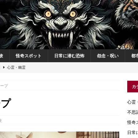
験
怪奇スポット
日常に潜む恐怖
怨念・呪い
都
恋
心霊・幽霊
の夜
不思議体験
ープ
カ
説
神
怨念・呪い
ープ
心霊
怨念・呪い
不思
験
怪奇
日常