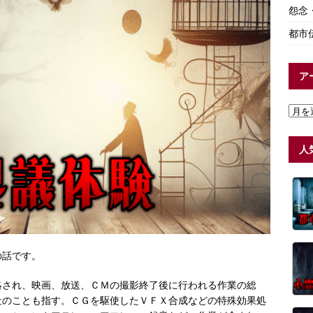
怨念
都市
ア
人
の話です。
略され、映画、放送、ＣＭの撮影終了後に行われる作業の総
社のことも指す。ＣＧを駆使したＶＦＸ合成などの特殊効果処