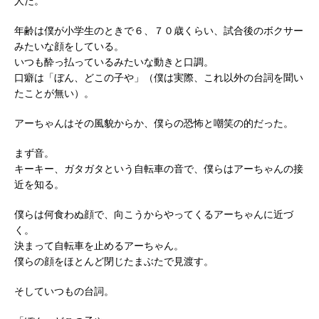
人だ。
年齢は僕が小学生のときで６、７０歳くらい、試合後のボクサー
みたいな顔をしている。
いつも酔っ払っているみたいな動きと口調。
口癖は「ぼん、どこの子や」（僕は実際、これ以外の台詞を聞い
たことが無い）。
アーちゃんはその風貌からか、僕らの恐怖と嘲笑の的だった。
まず音。
キーキー、ガタガタという自転車の音で、僕らはアーちゃんの接
近を知る。
僕らは何食わぬ顔で、向こうからやってくるアーちゃんに近づ
く。
決まって自転車を止めるアーちゃん。
僕らの顔をほとんど閉じたまぶたで見渡す。
そしていつもの台詞。