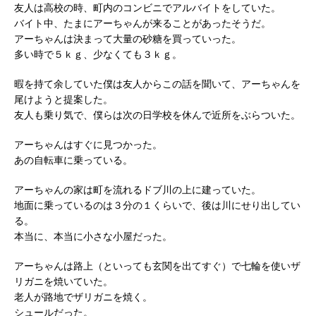
友人は高校の時、町内のコンビニでアルバイトをしていた。
バイト中、たまにアーちゃんが来ることがあったそうだ。
アーちゃんは決まって大量の砂糖を買っていった。
多い時で５ｋｇ、少なくても３ｋｇ。
暇を持て余していた僕は友人からこの話を聞いて、アーちゃんを
尾けようと提案した。
友人も乗り気で、僕らは次の日学校を休んで近所をぶらついた。
アーちゃんはすぐに見つかった。
あの自転車に乗っている。
アーちゃんの家は町を流れるドブ川の上に建っていた。
地面に乗っているのは３分の１くらいで、後は川にせり出してい
る。
本当に、本当に小さな小屋だった。
アーちゃんは路上（といっても玄関を出てすぐ）で七輪を使いザ
リガニを焼いていた。
老人が路地でザリガニを焼く。
シュールだった。