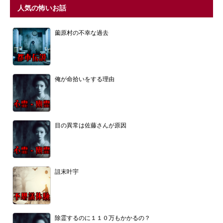
人気の怖いお話
薗原村の不幸な過去
俺が命拾いをする理由
目の異常は佐藤さんが原因
詛末叶宇
除霊するのに１１０万もかかるの？