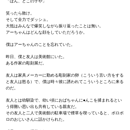
「ぼん、どこの子や」
笑ったら敗け。
そして全力でダッシュ。
大抵はみんなで爆笑しながら振り返ったことは無い。
アーちゃんはどんな顔をしていただろうか。
僕はアーちゃんのことを忘れていた。
昨日、僕と友人は美術館にいた。
ある作家の彫刻展だ。
友人は家具メーカーに勤める彫刻家の卵（こういう言い方をする
と友人は怒る）で、僕は時々彼に誘われてこういうところに来る
のだ。
友人とは幼馴染で、幼い頃におばちゃんに●んこを揉まれるとい
う得難い思い出も共有している親友だ。
その友人と二人で美術館の駐車場で煙草を喫っていると、ボロボ
ロのおじいさんに話かけられた。