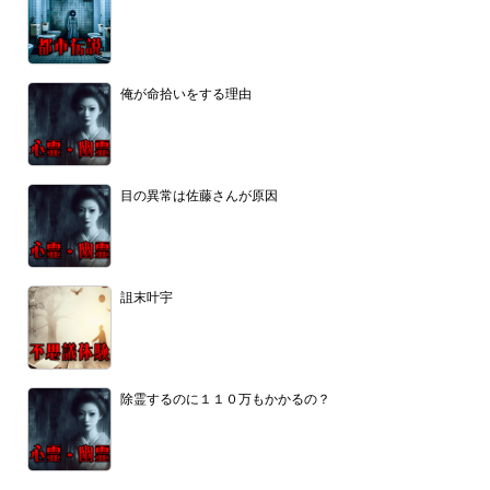
俺が命拾いをする理由
目の異常は佐藤さんが原因
詛末叶宇
除霊するのに１１０万もかかるの？