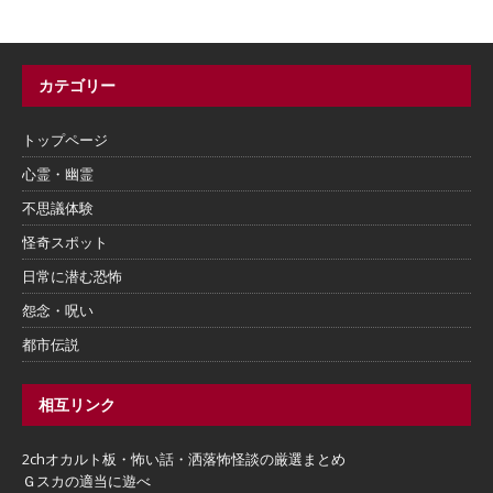
カテゴリー
トップページ
心霊・幽霊
不思議体験
怪奇スポット
日常に潜む恐怖
怨念・呪い
都市伝説
相互リンク
2chオカルト板・怖い話・洒落怖怪談の厳選まとめ
Ｇスカの適当に遊べ