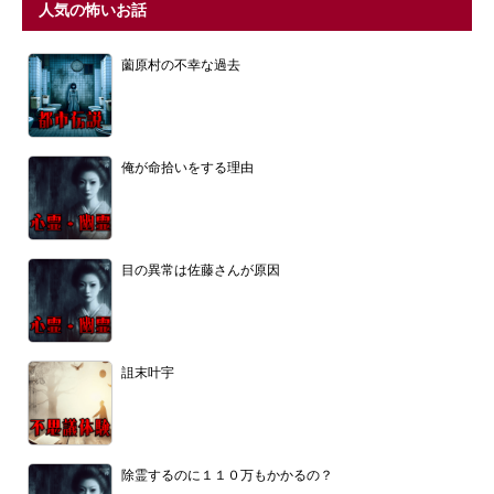
人気の怖いお話
薗原村の不幸な過去
俺が命拾いをする理由
目の異常は佐藤さんが原因
詛末叶宇
除霊するのに１１０万もかかるの？