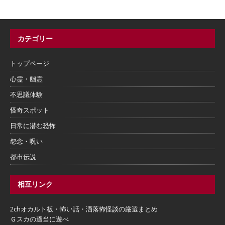
カテゴリー
トップページ
心霊・幽霊
不思議体験
怪奇スポット
日常に潜む恐怖
怨念・呪い
都市伝説
相互リンク
2chオカルト板・怖い話・洒落怖怪談の厳選まとめ
Ｇスカの適当に遊べ