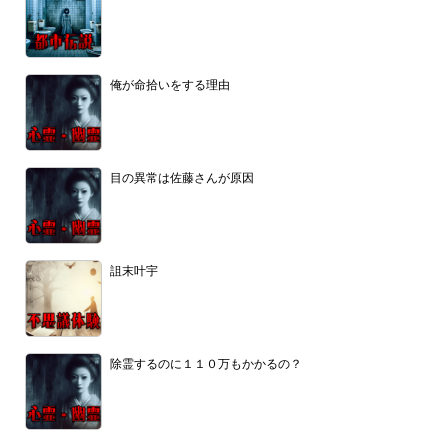
俺が命拾いをする理由
目の異常は佐藤さんが原因
詛末叶宇
除霊するのに１１０万もかかるの？