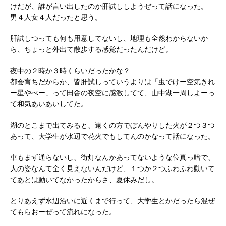
けだが、誰が言い出したのか肝試ししようぜって話になった。
男４人女４人だったと思う。
肝試しつっても何も用意してないし、地理も全然わからないか
ら、ちょっと外出て散歩する感覚だったんだけど。
夜中の２時か３時くらいだったかな？
都会育ちだからか、皆肝試しっていうよりは「虫でけー空気きれ
ー星やべー」って田舎の夜空に感激してて、山中湖一周しよーっ
て和気あいあいしてた。
湖のとこまで出てみると、遠くの方でぼんやりした火が２つ３つ
あって、大学生が水辺で花火でもしてんのかなって話になった。
車もまず通らないし、街灯なんかあってないような位真っ暗で、
人の姿なんて全く見えないんだけど、１つか２つふわふわ動いて
てあとは動いてなかったからさ、夏休みだし。
とりあえず水辺沿いに近くまで行って、大学生とかだったら混ぜ
てもらおーぜって流れになった。