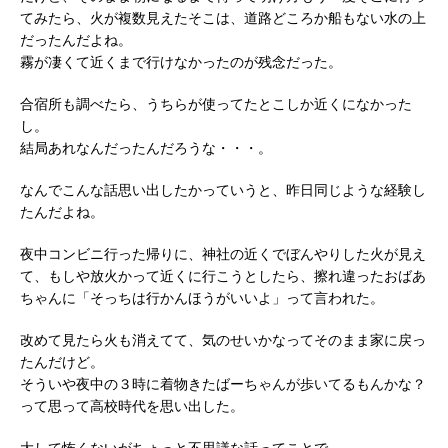
てみたら、火が複数見えたそこは、道路どころか船もない水の上
だったんだよね。
霧が凄くて近くまで行けなかったのが残念だった。
合宿所も調べたら、うちらが使ってたとこしか近くになかった
し。
結局あれなんだったんだろうな・・・。
なんでこんな話思い出したかっていうと、昨日同じような経験し
たんだよね。
夜中コンビニ行った帰りに、神社の近くでぼんやりした火が見え
て、もしや放火かって近くに行こうとしたら、擦れ違ったおばあ
ちゃんに「そっちは行かんほうがいいよ」って言われた。
改めて見たら火も消えてて、気のせいかなってそのまま家に戻っ
たんだけど。
そういや夜中の３時に着物きたばーちゃんが歩いてるもんかな？
って思って高校時代を思い出した。
大して怖くないがちょっと不思議な話ってことで。