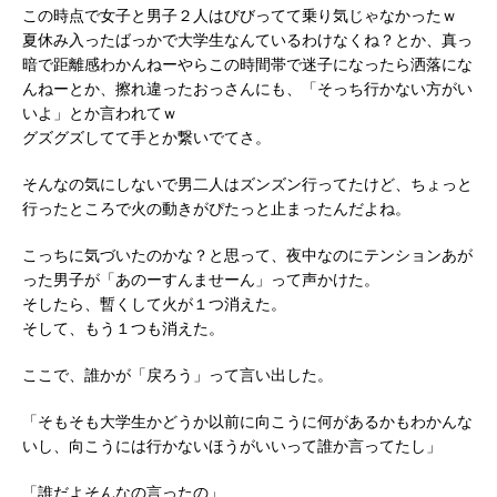
この時点で女子と男子２人はびびってて乗り気じゃなかったｗ
夏休み入ったばっかで大学生なんているわけなくね？とか、真っ
暗で距離感わかんねーやらこの時間帯で迷子になったら洒落にな
んねーとか、擦れ違ったおっさんにも、「そっち行かない方がい
いよ」とか言われてｗ
グズグズしてて手とか繋いでてさ。
そんなの気にしないで男二人はズンズン行ってたけど、ちょっと
行ったところで火の動きがぴたっと止まったんだよね。
こっちに気づいたのかな？と思って、夜中なのにテンションあが
った男子が「あのーすんませーん」って声かけた。
そしたら、暫くして火が１つ消えた。
そして、もう１つも消えた。
ここで、誰かが「戻ろう」って言い出した。
「そもそも大学生かどうか以前に向こうに何があるかもわかんな
いし、向こうには行かないほうがいいって誰か言ってたし」
「誰だよそんなの言ったの」