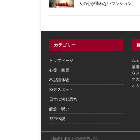
人の心が通わないマンション
カテゴリー
トップページ
2c
厳選
心霊・幽霊
Ｇス
オカ
不思議体験
オカ
怪奇スポット
日常に潜む恐怖
怨念・呪い
都市伝説
［鵺速］あなたの傍の怖い話