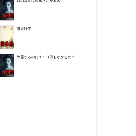
目の異常は佐藤さんが原因
詛末叶宇
除霊するのに１１０万もかかるの？