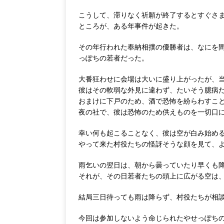
こうして、滞りなく祈願が終了するとすぐさ
ところが、ある年事件が起きた。
その年行われた奉納相撲の優勝者は、なにを
っぽちの若者だった。
大番狂わせに会場は大いに盛り上がったが、
彼はその軟弱な外見に違わず、たいそう臆病
おまけに下戸のため、酒で恐怖を紛らわすこ
夜の社で、彼は恐怖のため供えものを一切口
幸い何も起こることなく、彼は空が白み始め
やって来た村役たちの怪訝そうな顔を見て、
雨乞いの翌日は、朝から曇っていたり早くも
それが、その日若者たちの頭上に広がる空は
結局三日待っても雨は降らず、村役たちが相
今回は参加しないよう命じられたやせっぽち