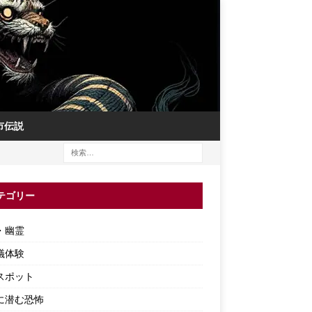
市伝説
テゴリー
・幽霊
議体験
スポット
に潜む恐怖