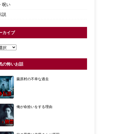
・呪い
伝説
ーカイブ
気の怖いお話
薗原村の不幸な過去
俺が命拾いをする理由