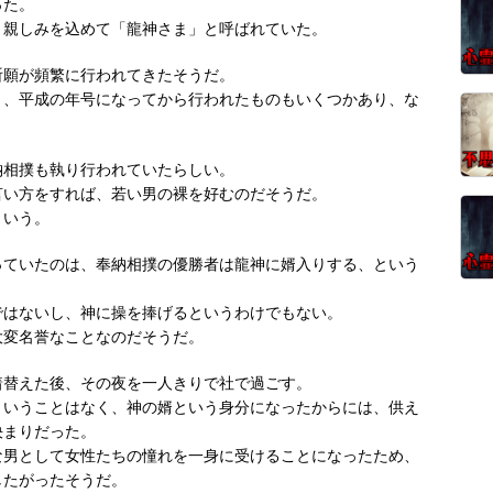
った。
、親しみを込めて「龍神さま」と呼ばれていた。
祈願が頻繁に行われてきたそうだ。
と、平成の年号になってから行われたものもいくつかあり、な
。
納相撲も執り行われていたらしい。
言い方をすれば、若い男の裸を好むのだそうだ。
という。
っていたのは、奉納相撲の優勝者は龍神に婿入りする、という
ではないし、神に操を捧げるというわけでもない。
大変名誉なことなのだそうだ。
着替えた後、その夜を一人きりで社で過ごす。
ということはなく、神の婿という身分になったからには、供え
決まりだった。
な男として女性たちの憧れを一身に受けることになったため、
したがったそうだ。