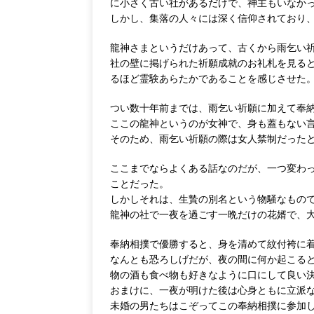
に小さく古い社があるだけで、神主もいなか
しかし、集落の人々には深く信仰されており
龍神さまというだけあって、古くから雨乞い
社の壁に掲げられた祈願成就のお礼札を見る
るほど霊験あらたかであることを感じさせた
つい数十年前までは、雨乞い祈願に加えて奉
ここの龍神というのが女神で、身も蓋もない
そのため、雨乞い祈願の際は女人禁制だった
ここまでならよくある話なのだが、一つ変わ
ことだった。
しかしそれは、生贄の別名という物騒なもの
龍神の社で一夜を過ごす一晩だけの花婿で、
奉納相撲で優勝すると、身を清めて紋付袴に
なんとも恐ろしげだが、夜の間に何か起こる
物の酒も食べ物も好きなように口にして良い
おまけに、一夜が明けた後は心身ともに立派
未婚の男たちはこぞってこの奉納相撲に参加