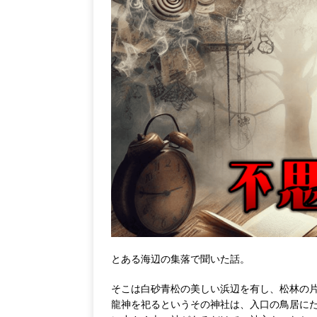
とある海辺の集落で聞いた話。
そこは白砂青松の美しい浜辺を有し、松林の
龍神を祀るというその神社は、入口の鳥居に