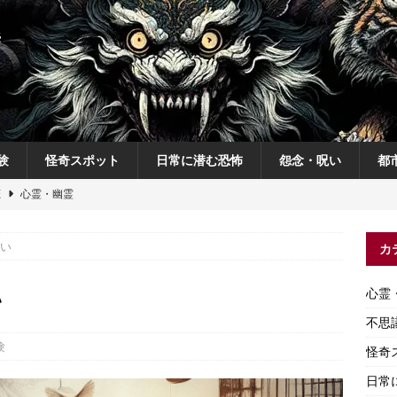
験
怪奇スポット
日常に潜む恐怖
怨念・呪い
都
恋
心霊・幽霊
の夜
不思議体験
い
カ
説
神
怨念・呪い
い
心霊
怨念・呪い
不思
験
怪奇
日常