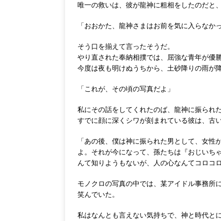
唯一の救いは、彼が龍神に粗相をしたのだと
「おおかた、龍神さまはお前を気に入らなか
そう口を揃えて言ったそうだ。
やり直された奉納相撲では、屈強な青年が優
今度は夜も明けぬうちから、土砂降りの雨が
「これが、その頃の写真だよ」
私にその話をしてくれたのば、龍神に振られ
すでに顔に深くシワが刻まれている彼は、古
「あの後、僕は神に振られた男として、女性
よ。それが今になって、孫たちは『おじいち
んて知りようもないが、人の心なんてコロコ
モノクロの写真の中では、某アイドル事務所
笑んでいた。
私はなんとも言えない気持ちで、神と時代と