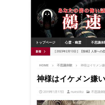
トップページ
心霊・幽霊
不思議体
[ 2023年2月13日 ]
【投稿】人形への
新着
[ 2021年8月3日 ]
【投稿】数年前の夏
HOME
不思議体験
神様はイケメン嫌
[ 2021年6月13日 ]
チチケゥ
都市伝
[ 2021年6月13日 ]
ニュータウン祟り
神様はイケメン嫌
[ 2023年4月4日 ]
【投稿】厄祓い
2019年1月17日
nuesoku
不思議体