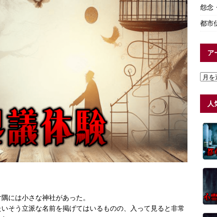
怨念
都市
ア
人
片隅には小さな神社があった。
たいそう立派な名前を掲げてはいるものの、入って見ると非常