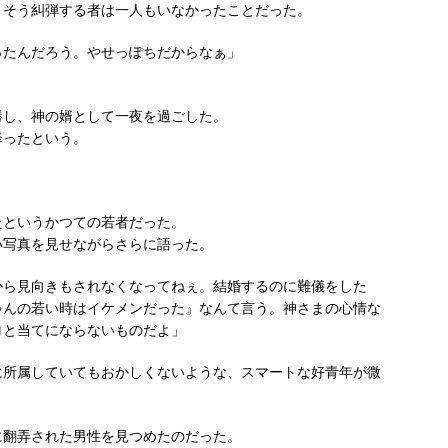
、そう糾弾する者は一人もいなかったことだった。
ったんだろう。やせっぽちだからなぁ」
勝し、神の婿として一夜を過ごした。
降ったという。
たというかつての若者だった。
い写真を見せながらさらに語った。
から見向きもされなくなってねぇ。結婚するのに難儀をした
ゃんの若い時はイケメンだった』なんて言う。神さまの心情な
ロと当てにならないものだよ」
に所属していてもおかしくないような、スマートな好青年が微
に翻弄された男性を見つめたのだった。