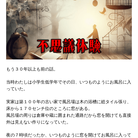
もう３０年以上も前の話。
当時わたしは小学生低学年でその日、いつものようにお風呂に入
っていた。
実家は築１００年の古い家で風呂場は木の浴槽に総タイル張り、
床から１７０センチ位のところに窓がある。
風呂場の周りは倉庫や蔵に囲まれた通路だから窓を開けても直接
外は見えない作りになっていた。
夜の７時頃だったか、いつものように窓を開けてお風呂に入って