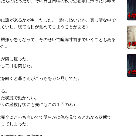
れたものだったが、その日は日曜の夜で翌朝家に帰ったら即出
隣に誰が来るかがキーだった。（酔っ払いとか、真っ暗な中で
にくいし、寝ても目が覚めてしまうことがある）
り機嫌が悪くなって、そのせいで喧嘩寸前までいくこともある
いた。
んが隣に座った。
心して目を閉じた。
横を向くと爺さんがこっちをガン見してた。
てる。
った状態で動かない。
縛りの経験は後にも先にもこの１回のみ）
は完全にこっち向いてて明らかに俺を見てるとわかる状態で、
らしてしまった。