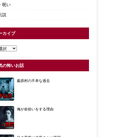
・呪い
伝説
ーカイブ
気の怖いお話
薗原村の不幸な過去
俺が命拾いをする理由