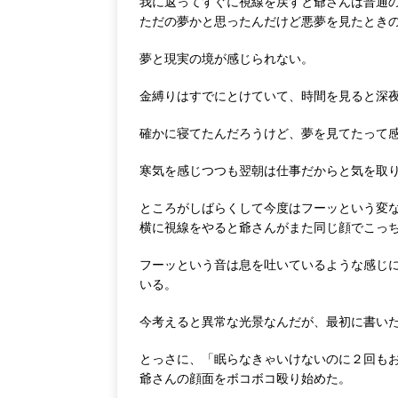
我に返ってすぐに視線を戻すと爺さんは普通
ただの夢かと思ったんだけど悪夢を見たとき
夢と現実の境が感じられない。
金縛りはすでにとけていて、時間を見ると深
確かに寝てたんだろうけど、夢を見てたって
寒気を感じつつも翌朝は仕事だからと気を取
ところがしばらくして今度はフーッという変
横に視線をやると爺さんがまた同じ顔でこっ
フーッという音は息を吐いているような感じ
いる。
今考えると異常な光景なんだが、最初に書い
とっさに、「眠らなきゃいけないのに２回も
爺さんの顔面をボコボコ殴り始めた。