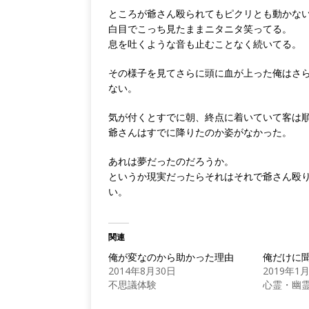
ところが爺さん殴られてもピクリとも動かな
白目でこっち見たままニタニタ笑ってる。
息を吐くような音も止むことなく続いてる。
その様子を見てさらに頭に血が上った俺はさ
ない。
気が付くとすでに朝、終点に着いていて客は
爺さんはすでに降りたのか姿がなかった。
あれは夢だったのだろうか。
というか現実だったらそれはそれで爺さん殴
い。
関連
俺が変なのから助かった理由
俺だけに
2014年8月30日
2019年1
不思議体験
心霊・幽