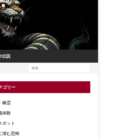
市伝説
テゴリー
・幽霊
議体験
スポット
に潜む恐怖