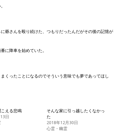
い。
らに爺さんを殴り続けた、つもりだったんだがその後の記憶が
順番に降車を始めていた。
りまくったことになるのでそういう意味でも夢であってほし
聞こえる悲鳴
そんな家に引っ越したくなかっ
月13日
た
霊
2018年12月30日
心霊・幽霊