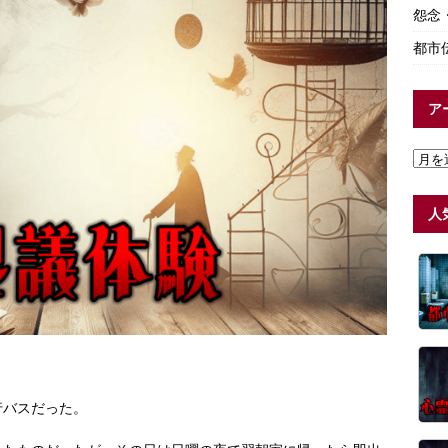
怨念
都市
ア
人
行バスだった。