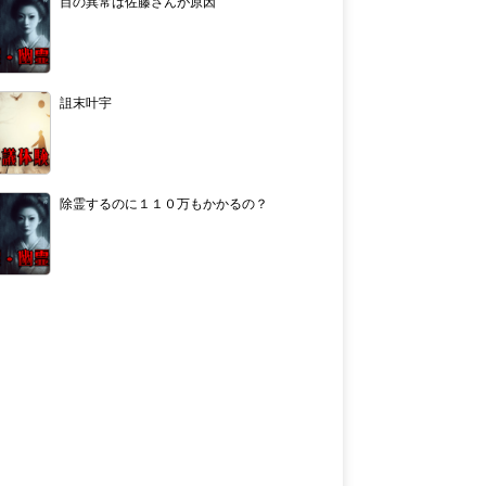
目の異常は佐藤さんが原因
詛末叶宇
除霊するのに１１０万もかかるの？