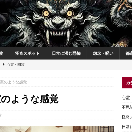
験
怪奇スポット
日常に潜む恐怖
怨念・呪い
都
恋
心霊・幽霊
の夜
不思議体験
実のような感覚
カ
説
神
怨念・呪い
実のような感覚
心霊
怨念・呪い
不思
験
怪奇
日常