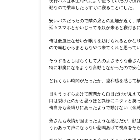
夜行バスは学生時代によく使っていたので慣
勤なので乗車したらすぐに寝ることにした。
安いバスだったので隣の席との距離が近く、
延々スマホとかいじってる奴が来ると寝付き
俺は低血圧なせいか眠りを妨げられるとかな
ので頼むからまともなやつ来てくれと思って
そうするとしばらくして人のよさそうな爺さ
特に邪魔になるような言動もなかったので安
どれくらい時間がたったか、違和感を感じて
目をうっすらあけて隙間から白目だけが見え
口は裂けたのかと思うほど異様にニタァと笑
俺自身も金縛りにあったようで動けない（金
爺さんも表情が固まったような感じだが、顔
うわあって声にならない悲鳴あげて視線をそ