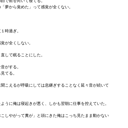
の顔で前を向いて寝てる。
の「夢から覚めた」って感覚が全くない。
夜１時過ぎ。
感覚が全くしない。
り直して眠ることにした。
な音がする。
ち見てる。
に聞こえるが呼吸にしては息継ぎすることなく延々音が続いて
たように俺は寝起きが悪く、しかも翌朝に仕事を控えていた。
おこしやがって糞が」と頭にきた俺はこっち見たまま動かない