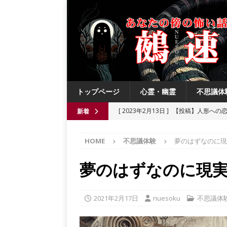
トップページ
心霊・幽霊
不思議体
[ 2023年2月13日 ]
【投稿】人形への
新着
[ 2021年8月3日 ]
【投稿】数年前の夏
HOME
不思議体験
夢のはずなのに現
[ 2021年6月13日 ]
チチケゥ
都市伝
[ 2021年6月13日 ]
ニュータウン祟り
夢のはずなのに現
[ 2023年4月4日 ]
【投稿】厄祓い
2021年2月17日
nuesoku
不思議体