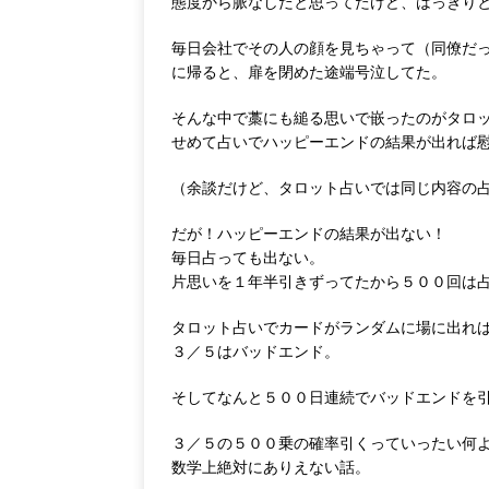
態度から脈なしだと思ってたけど、はっきり
毎日会社でその人の顔を見ちゃって（同僚だ
に帰ると、扉を閉めた途端号泣してた。
そんな中で藁にも縋る思いで嵌ったのがタロ
せめて占いでハッピーエンドの結果が出れば
（余談だけど、タロット占いでは同じ内容の
だが！ハッピーエンドの結果が出ない！
毎日占っても出ない。
片思いを１年半引きずってたから５００回は
タロット占いでカードがランダムに場に出れ
３／５はバッドエンド。
そしてなんと５００日連続でバッドエンドを
３／５の５００乗の確率引くっていったい何
数学上絶対にありえない話。