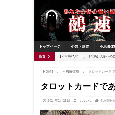
トップページ
心霊・幽霊
不思議体
[ 2023年2月13日 ]
【投稿】人形への
新着
[ 2021年8月3日 ]
【投稿】数年前の夏
HOME
不思議体験
タロットカードで
[ 2021年6月13日 ]
チチケゥ
都市伝
[ 2021年6月13日 ]
ニュータウン祟り
タロットカードで
[ 2023年4月4日 ]
【投稿】厄祓い
2021年2月23日
nuesoku
不思議体