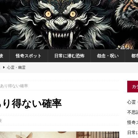
験
怪奇スポット
日常に潜む恐怖
怨念・呪い
都
恋
心霊・幽霊
の夜
不思議体験
あり得ない確率
カ
説
神
怨念・呪い
あり得ない確率
心霊
怨念・呪い
不思
験
怪奇
日常