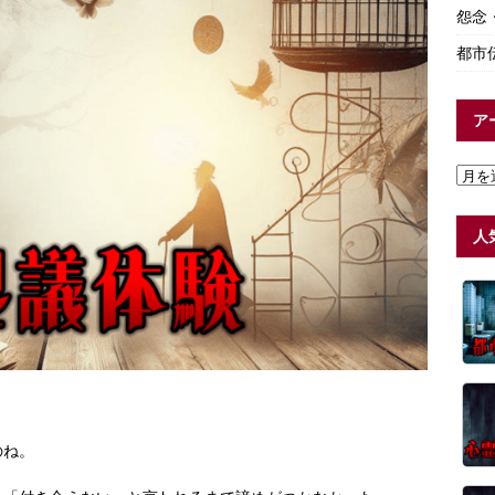
怨念
都市
ア
人
のね。