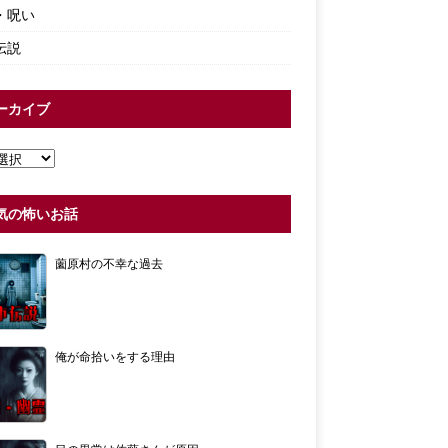
・呪い
伝説
ーカイブ
気の怖いお話
薗原村の不幸な過去
俺が命拾いをする理由