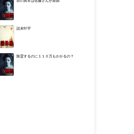
目の異常は佐藤さんが原因
詛末叶宇
除霊するのに１１０万もかかるの？