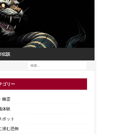
市伝説
テゴリー
・幽霊
議体験
スポット
に潜む恐怖