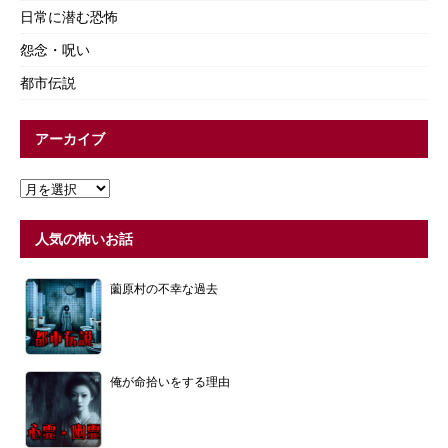
日常に潜む恐怖
怨念・呪い
都市伝説
アーカイブ
人気の怖いお話
薗原村の不幸な過去
俺が命拾いをする理由