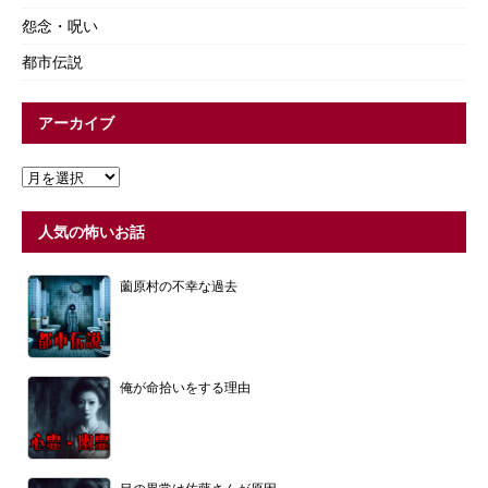
怨念・呪い
都市伝説
アーカイブ
人気の怖いお話
薗原村の不幸な過去
俺が命拾いをする理由