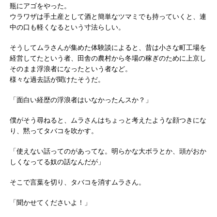
瓶にアゴをやった。
ウラワザは手土産として酒と簡単なツマミでも持っていくと、連
中の口も軽くなるという寸法らしい。
そうしてムラさんが集めた体験談によると、昔は小さな町工場を
経営してたという者、田舎の農村から冬場の稼ぎのために上京し
そのまま浮浪者になったという者など。
様々な過去話が聞けたそうだ。
「面白い経歴の浮浪者はいなかったんスか？」
僕がそう尋ねると、ムラさんはちょっと考えたような顔つきにな
り、黙ってタバコを吹かす。
「使えない話ってのがあってな。明らかな大ボラとか、頭がおか
しくなってる奴の話なんだが」
そこで言葉を切り、タバコを消すムラさん。
「聞かせてくださいよ！」