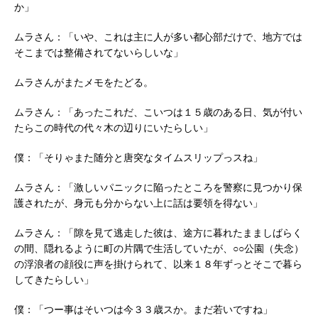
か」
ムラさん：「いや、これは主に人が多い都心部だけで、地方では
そこまでは整備されてないらしいな」
ムラさんがまたメモをたどる。
ムラさん：「あったこれだ、こいつは１５歳のある日、気が付い
たらこの時代の代々木の辺りにいたらしい」
僕：「そりゃまた随分と唐突なタイムスリップっスね」
ムラさん：「激しいパニックに陥ったところを警察に見つかり保
護されたが、身元も分からない上に話は要領を得ない」
ムラさん：「隙を見て逃走した彼は、途方に暮れたまましばらく
の間、隠れるように町の片隅で生活していたが、○○公園（失念）
の浮浪者の顔役に声を掛けられて、以来１８年ずっとそこで暮ら
してきたらしい」
僕：「つー事はそいつは今３３歳スか。まだ若いですね」