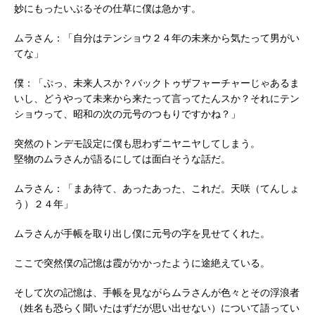
妙にもったいぶるその仕草に僕は急かす。
ムラさん：「自分はテンショウ２４年の未来から気たって男がい
てな」
僕：「ぷっ、未来人スか？バックトゥザフャーチャーじゃあるま
いし、どうやって未来から来たって言ってたんスか？それにテン
ショウって、昭和の次の元号のつもりですかね？」
突然のトンデモ設定に僕も思わずニヤニヤしてしまう。
堅物のムラさんが語るにしては面白そうな話だ。
ムラさん：「まあ待て、あったあった、これだ。天咲（てんしょ
う）２４年」
ムラさんが手帳を取り出し僕に元号の字を見せてくれた。
ここで突然僕の記憶は霞がかかったように途絶えている。
そして次の記憶は、手帳を見ながらムラさんが色々とその浮浪者
（姓名も恐らく聞いたはずだが思い出せない）について語ってい