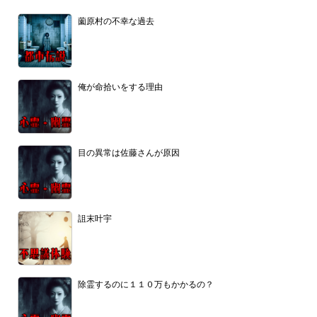
薗原村の不幸な過去
俺が命拾いをする理由
目の異常は佐藤さんが原因
詛末叶宇
除霊するのに１１０万もかかるの？