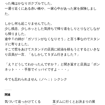
った俺はかなりガクブルでした。
一通り近くにある赤い橋や、一家心中があった家を探険しまし
た。
しかし何も起こりませんでした。
少し残念、少しホッとした気持ちで帰り道をしりとりなどしなが
ら帰りました。
途中Ｔの姉が「ガソリンがなくなりそう」と言う事なのでスタン
ドに寄りました。
そこで窓をあけてスタンドの店員に給油を頼もうとするといきな
り店員が一言、「もしかしてＳダム行きました？」
「え？どうしてわかったんですか？」と聞き返すと店員は「ボン
ネット・・・手形でイッパイですよ・・・」
今でも忘れられません（ノヘ；）シクシク
関連
気づいて追っかけてくる
某ダムに行くとお決まりの展