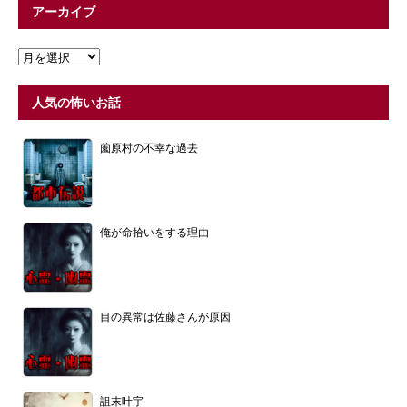
アーカイブ
人気の怖いお話
薗原村の不幸な過去
俺が命拾いをする理由
目の異常は佐藤さんが原因
詛末叶宇