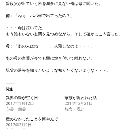
普段父が出ていく所を滅多に見ない俺は母に聞いた。
俺：「ねぇ、パパ何で出てったの？」
・・・母は泣いてた。
もう誰もいない玄関を見つめながら、そして確かにこう言った。
母：「あの人はね・・・、人殺しなのよ・・・」
あの母の言葉が今でも頭に焼き付いて離れない。
親父の過去を知りたいような知りたくないような・・・。
関連
異界の釜が空く日
家族が呪われた話
2017年1月12日
2014年5月21日
心霊・幽霊
怨念・呪い
産めなかったことを悔やんで
2017年2月9日