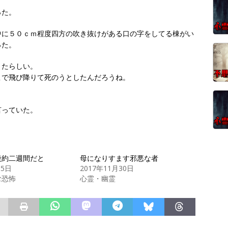
った。
中に５０ｃｍ程度四方の吹き抜けがある口の字をしてる棟がい
った。
きたらしい。
こで飛び降りて死のうとしたんだろうね。
。
言っていた。
後約二週間だと
母になりすます邪悪な者
月5日
2017年11月30日
む恐怖
心霊・幽霊