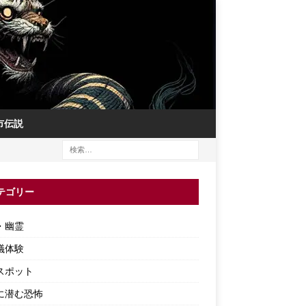
市伝説
テゴリー
・幽霊
議体験
スポット
に潜む恐怖