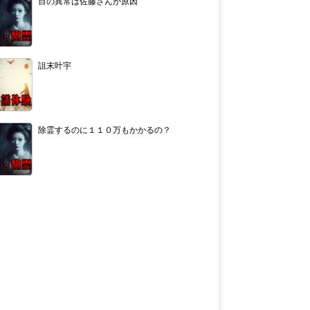
目の異常は佐藤さんが原因
詛末叶宇
除霊するのに１１０万もかかるの？