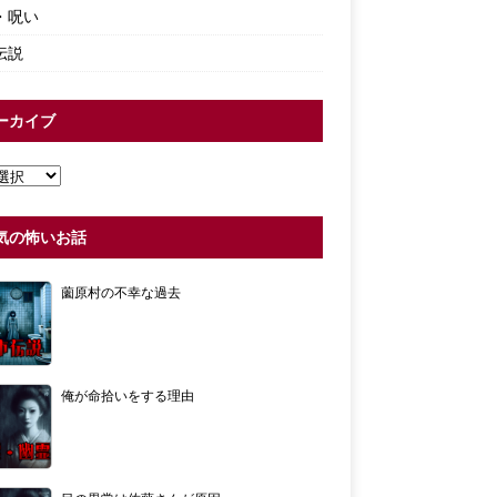
・呪い
伝説
ーカイブ
気の怖いお話
薗原村の不幸な過去
俺が命拾いをする理由