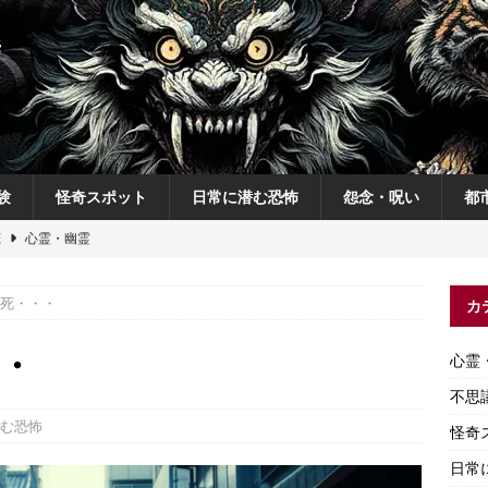
験
怪奇スポット
日常に潜む恐怖
怨念・呪い
都
恋
心霊・幽霊
の夜
不思議体験
死・・・
カ
説
神
怨念・呪い
・
心霊
怨念・呪い
不思
む恐怖
怪奇
日常