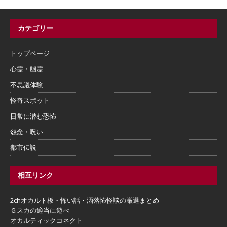
カテゴリー
トップページ
心霊・幽霊
不思議体験
怪奇スポット
日常に潜む恐怖
怨念・呪い
都市伝説
相互リンク
2chオカルト板・怖い話・洒落怖怪談の厳選まとめ
Ｇスカの適当に遊べ
オカルティックコネクト