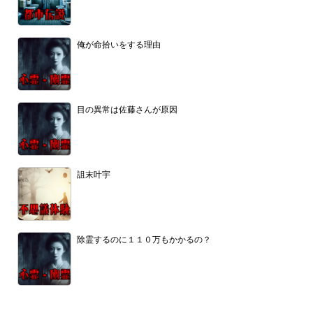
俺が命拾いをする理由
目の異常は佐藤さんが原因
詛末叶宇
除霊するのに１１０万もかかるの？