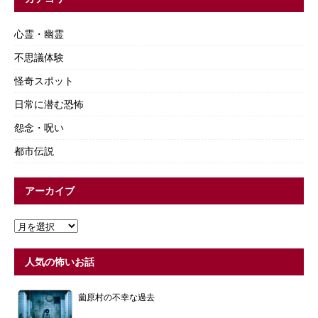
心霊・幽霊
不思議体験
怪奇スポット
日常に潜む恐怖
怨念・呪い
都市伝説
アーカイブ
人気の怖いお話
薗原村の不幸な過去