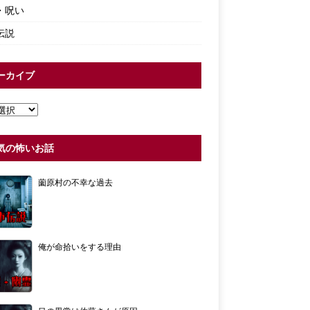
・呪い
伝説
ーカイブ
気の怖いお話
薗原村の不幸な過去
俺が命拾いをする理由