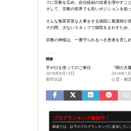
フに宗教を広め、自分経由の信者を増やすこ
そして、宗教の世界でも良いポジションを狙
そんな無茶苦茶な人事をする病院に看護師が
その間、少ないスタッフで病院をまわすため
宗教の神様は、一番守られるべき患者を苦し
関連
手や口を使ってのご奉仕
『闇の大
2016年8月13日
2016年1
都市伝説
心霊・幽
ブログランキング参加中！
鵺速では、以下のブログランキングに参加してい