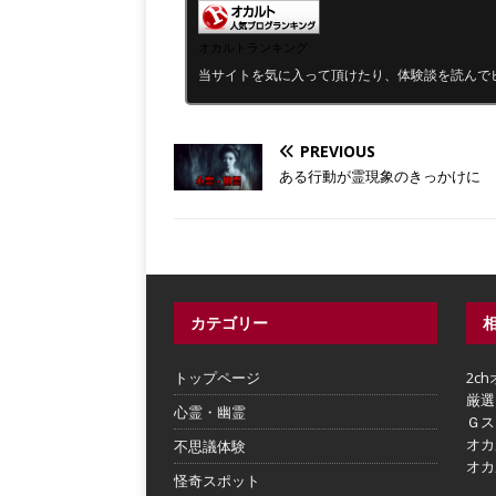
オカルトランキング
当サイトを気に入って頂けたり、体験談を読んで
PREVIOUS
ある行動が霊現象のきっかけに
カテゴリー
トップページ
2c
厳選
心霊・幽霊
Ｇス
オカ
不思議体験
オカ
怪奇スポット