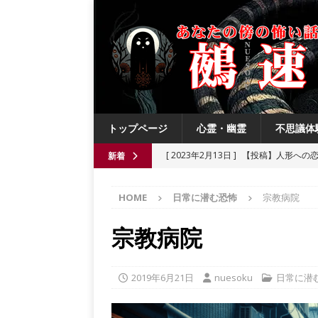
トップページ
心霊・幽霊
不思議体
[ 2023年2月13日 ]
【投稿】人形への
新着
[ 2021年8月3日 ]
【投稿】数年前の夏
HOME
日常に潜む恐怖
宗教病院
[ 2021年6月13日 ]
チチケゥ
都市伝
[ 2021年6月13日 ]
ニュータウン祟り
宗教病院
[ 2023年4月4日 ]
【投稿】厄祓い
2019年6月21日
nuesoku
日常に潜