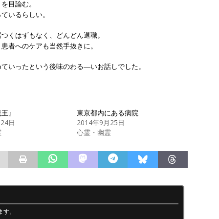
とを目論む。
っているらしい。
居つくはずもなく、どんどん退職。
、患者へのケアも当然手抜きに。
めていったという後味のわる―いお話しでした。
魔王』
東京都内にある病院
月24日
2014年9月25日
霊
心霊・幽霊
ます。