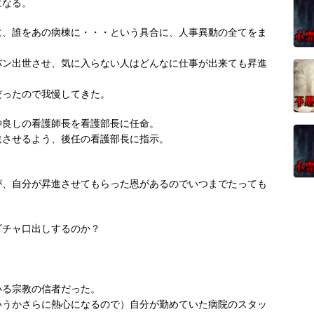
になる。
に、誰をあの病棟に・・・という具合に、人事異動の全てをま
バン出世させ、気に入らない人はどんなに仕事が出来ても昇進
だったので我慢してきた。
仲良しの看護師長を看護部長に任命。
進させるよう、後任の看護部長に指示。
が、自分が昇進させてもらった恩があるのでいつまでたっても
ゴチャ口出しするのか？
。
いる宗教の信者だった。
いうかさらに熱心になるので）自分が勤めていた病院のスタッ