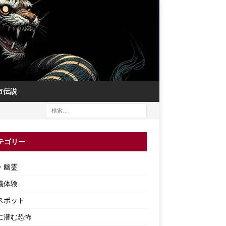
市伝説
テゴリー
・幽霊
議体験
スポット
に潜む恐怖