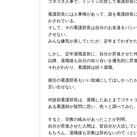
コネコネ人事で、トントン出世して看護部長
看護部長には人事権があって、誰を看護師長
かされている。
そして、その看護部長は自分のお友達をバン
させない。
みんな嫌気が差していたが、定年までわずか
しかし、定年退職直前に、自分が昇進させた
以降、退職後も自分の知り合いを優先的に昇
それがわかり、看護師は続々退職。
後任の看護部長もいい加減にしてほしかった
言い出せない。
何故前看護部長は、退職したあとまでゴチャ
ある看護師が疑問に思い、色々と調べてみた
すると、宗教の絡みがあったことが判明。
自分が昇進させた人間は、皆自分が入信して
もちろん、退職後も宗教は辞めないので（と