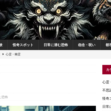
験
怪奇スポット
日常に潜む恐怖
怨念・呪い
都
恋
心霊・幽霊
の夜
不思議体験
カ
説
神
怨念・呪い
心霊
怨念・呪い
不思
む恐怖
怪奇
日常