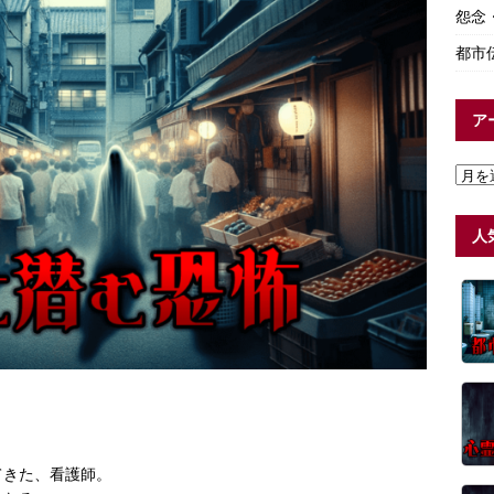
怨念
都市
ア
人
てきた、看護師。