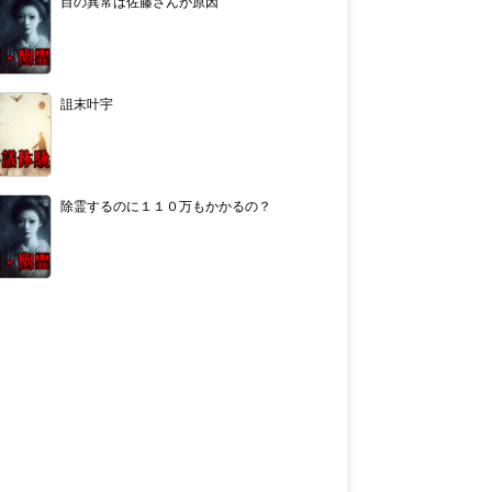
目の異常は佐藤さんが原因
詛末叶宇
除霊するのに１１０万もかかるの？