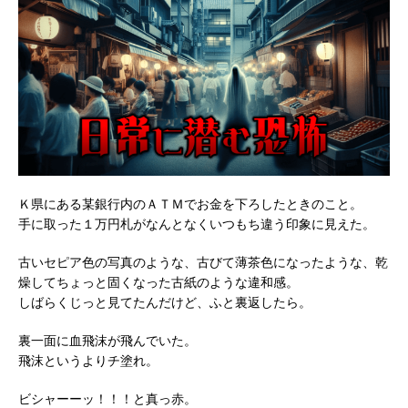
Ｋ県にある某銀行内のＡＴＭでお金を下ろしたときのこと。
手に取った１万円札がなんとなくいつもち違う印象に見えた。
古いセピア色の写真のような、古びて薄茶色になったような、乾
燥してちょっと固くなった古紙のような違和感。
しばらくじっと見てたんだけど、ふと裏返したら。
裏一面に血飛沫が飛んでいた。
飛沫というよりチ塗れ。
ビシャーーッ！！！と真っ赤。