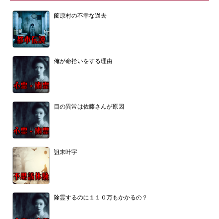
薗原村の不幸な過去
俺が命拾いをする理由
目の異常は佐藤さんが原因
詛末叶宇
除霊するのに１１０万もかかるの？