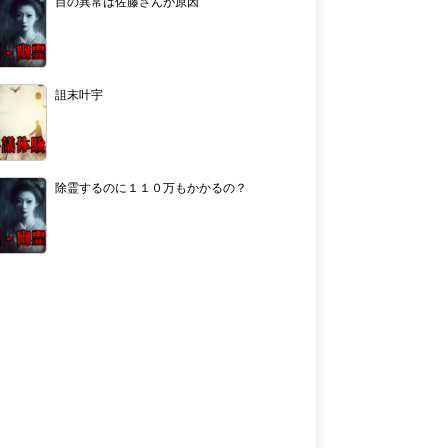
目の異常は佐藤さんが原因
詛末叶宇
除霊するのに１１０万もかかるの？