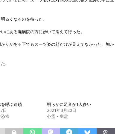
て明るくなるのを待った。
かいにある廃病院の方に歩いて消えて行った。
明かりがある下でもスーツ姿の顔だけが見えてなかった、胸か
った。
幸を呼ぶ連鎖
明らかに足音が1人多い
月7日
2021年3月20日
む恐怖
心霊・幽霊