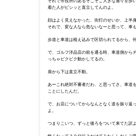
それで市役所のあるそこそこ大きな通りを歩
着た人がピシッと直立してんのよ。
顔はよく見えなかった、街灯のせいか、上半
それで、変な人なら危ないなーと思って、車
歩道と車道は植え込みで区切られてるから、
で、ゴルフ洋品店の前を通る時、車道側から
っちゃビクビク動かしてるの。
肩から下は直立不動。
あーこれ絶対不審者だわ、と思ってさ、車道
ことにしたんだ。
で、お店についてからなんとなく道を振り返
よ。
つまりこいつ、ずっと後ろをついて来てた訳
怖くなって３０分以上かけてみたらしだんご