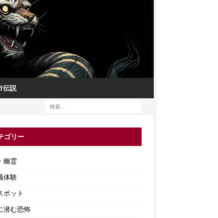
市伝説
テゴリー
・幽霊
議体験
スポット
に潜む恐怖