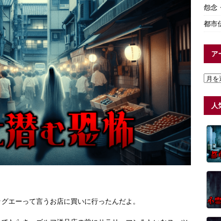
怨念
都市
ア
人
ッグエーって言うお店に買いに行ったんだよ。