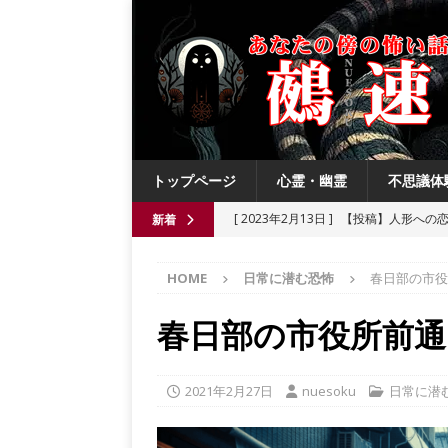
トップページ
心霊・幽霊
不思議体
[ 2023年2月13日 ]
【投稿】人形への
新着
[ 2021年8月3日 ]
【投稿】数年前の夏
HOME
日常に潜む恐怖
春日部の市役
[ 2021年6月13日 ]
チチケゥ
都市伝
[ 2021年6月13日 ]
ニュータウン祟り
春日部の市役所前通
[ 2023年4月4日 ]
【投稿】厄祓い
2021年2月27日
nuesoku
日常に潜