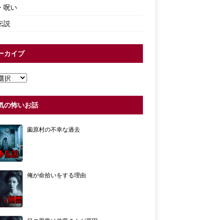
・呪い
伝説
ーカイブ
気の怖いお話
薗原村の不幸な過去
俺が命拾いをする理由