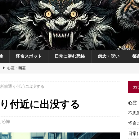
験
怪奇スポット
日常に潜む恐怖
怨念・呪い
都
恋
心霊・幽霊
の夜
不思議体験
所前通り付近に出没する
カ
説
神
怨念・呪い
り付近に出没する
心霊
怨念・呪い
不思
む恐怖
怪奇
日常