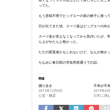
ってた。
もう意味不明でビッグエーの前の椅子に座っ
日が出てきた頃、スーツ姿はビッグエーの向
スーツ姿が見えなくなってから気付いたが、
ら上がやたらと暗かった。
ただの変質者かもしれないけど、なんか怖か
ちなみに春日部の市役所前通りでの話。
関連
踊り歩き
不幸が不
2015年12月6日
2019年6
心霊・幽霊
日常に潜