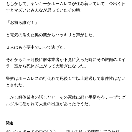
もしかして、ヤンキーかホームレスが住み着いていて、今出くわ
すとマズいとみんなが思っていたその時、
「お前ら誰だ！」
と電気の消えた奥の闇からハッキリと声がした。
３人はもう夢中で走って逃げた。
それから２ヶ月後に解体業者が下見に入った時にその旅館のボイ
ラー室から死体が上がって大騒ぎになった。
警察はホームレスの行倒れで死後１年以上経過して事件性はない
とされた。
しかし解体業者の話しだと、その死体は顔と手足を布テープでグ
ルグルに巻かれて大量の出血があったそうだ。
関連
ダッシュボードの中の◯◯
殺人の疑いで捜査してみた結