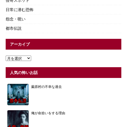
怪奇スポット
日常に潜む恐怖
怨念・呪い
都市伝説
アーカイブ
人気の怖いお話
薗原村の不幸な過去
俺が命拾いをする理由