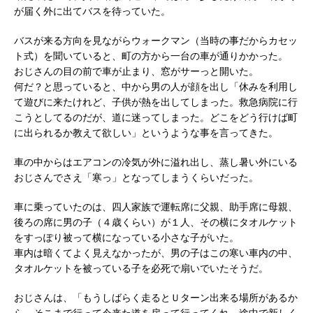
が届く外に出てバスを待っていた。
バスが来る方向を見ながらウォークマン（当時の事だからカセッ
ト式）を聞いていると、町の方から一台の車が通りかかった。
おじさんの目の前で車が止まり、窓がサーっと開いた。
何だ？と思っていると、中から男の人が顔を出し「休みを利用し
て遊びに来たけれど、子供が熱を出してしまった。救急病院に行
こうとしてるのだが、道に迷ってしまった。どこをどう行けば町
に出られるか教えて欲しい」というような事を言ってきた。
車の中からはエアコンの冷気が外に溢れ出し、蒸し暑い外にいる
おじさんでさえ「寒っ」となってしまうくらいだった。
車に乗っていたのは、四人家族で運転席に父親、助手席に母親、
後ろの席に男の子（４歳くらい）が１人、その横にタオルケット
をすっぽり被って横になっている小さな子がいた。
車内は暗くてよく見えなかったが、男の子はこの寒い車内の中、
タオルケットを被っている子を必死で扇いでいたそうだ。
おじさんは、「もうしばらく走るとＵターン出来る場所があるか
ら、そこまで行って今来た道を戻って行ってくれ、途中で新しく