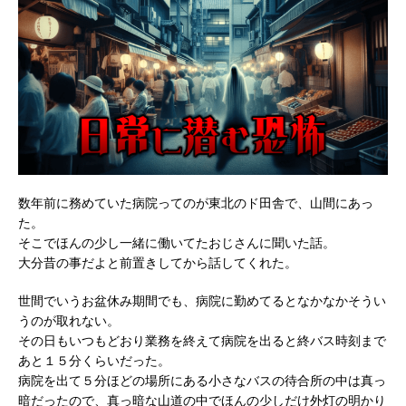
数年前に務めていた病院ってのが東北のド田舎で、山間にあっ
た。
そこでほんの少し一緒に働いてたおじさんに聞いた話。
大分昔の事だよと前置きしてから話してくれた。
世間でいうお盆休み期間でも、病院に勤めてるとなかなかそうい
うのが取れない。
その日もいつもどおり業務を終えて病院を出ると終バス時刻まで
あと１５分くらいだった。
病院を出て５分ほどの場所にある小さなバスの待合所の中は真っ
暗だったので、真っ暗な山道の中でほんの少しだけ外灯の明かり