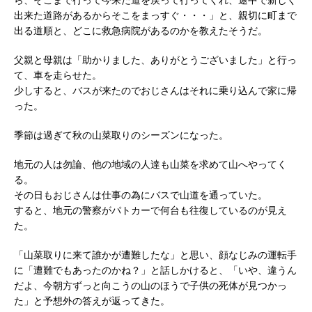
出来た道路があるからそこをまっすぐ・・・」と、親切に町まで
出る道順と、どこに救急病院があるのかを教えたそうだ。
父親と母親は「助かりました、ありがとうございました」と行っ
て、車を走らせた。
少しすると、バスが来たのでおじさんはそれに乗り込んで家に帰
った。
季節は過ぎて秋の山菜取りのシーズンになった。
地元の人は勿論、他の地域の人達も山菜を求めて山へやってく
る。
その日もおじさんは仕事の為にバスで山道を通っていた。
すると、地元の警察がパトカーで何台も往復しているのが見え
た。
「山菜取りに来て誰かが遭難したな」と思い、顔なじみの運転手
に「遭難でもあったのかね？」と話しかけると、「いや、違うん
だよ、今朝方ずっと向こうの山のほうで子供の死体が見つかっ
た」と予想外の答えが返ってきた。