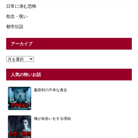
日常に潜む恐怖
怨念・呪い
都市伝説
アーカイブ
人気の怖いお話
薗原村の不幸な過去
俺が命拾いをする理由