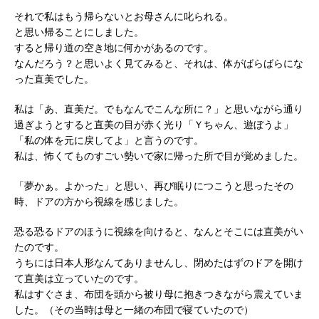
それで私はもう帰らないとお母さんに叱られる。
と思い帰ることにしました。
すると帰り道の空き地に何かがあるのです。
なんだろう？と思いよく見てみると、それは、体がばらばらにな
った直美でした。
私は「あ、直美だ。でもなんでこんな所に？」と思いながら通り
過ぎようとすると直美の目が赤く光り「Ｙちゃん、遊ぼうよ」
「私の体を元に戻してよ」と言うのです。
私は、怖くてものすごい勢いで家に帰った所で目が覚めました。
「夢かぁ。よかった」と思い、再び眠りにつこうと思ったその
時、ドアの方から視線を感じました。
恐る恐るドアのほうに視線を向けると、なんとそこには直美がい
たのです。
うちには日本人形なんてありませんし、閉めたはずのドアを開け
て直美は立っていたのです。
私はすぐさま、布団を頭から被り母に抱きつきながら震えていま
した。（その当時は母と一緒の布団で寝ていたので）