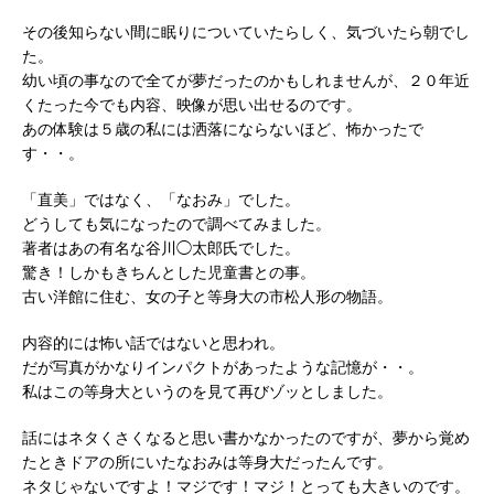
その後知らない間に眠りについていたらしく、気づいたら朝でし
た。
幼い頃の事なので全てが夢だったのかもしれませんが、２０年近
くたった今でも内容、映像が思い出せるのです。
あの体験は５歳の私には洒落にならないほど、怖かったで
す・・。
「直美」ではなく、「なおみ」でした。
どうしても気になったので調べてみました。
著者はあの有名な谷川◯太郎氏でした。
驚き！しかもきちんとした児童書との事。
古い洋館に住む、女の子と等身大の市松人形の物語。
内容的には怖い話ではないと思われ。
だが写真がかなりインパクトがあったような記憶が・・。
私はこの等身大というのを見て再びゾッとしました。
話にはネタくさくなると思い書かなかったのですが、夢から覚め
たときドアの所にいたなおみは等身大だったんです。
ネタじゃないですよ！マジです！マジ！とっても大きいのです。