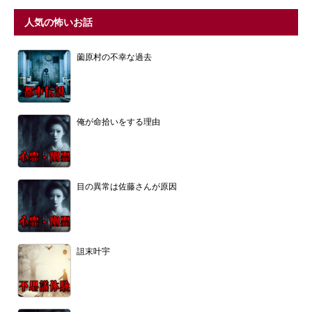
人気の怖いお話
薗原村の不幸な過去
俺が命拾いをする理由
目の異常は佐藤さんが原因
詛末叶宇