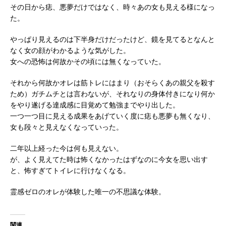
その日から痣、悪夢だけではなく、時々あの女も見える様になっ
た。
やっぱり見えるのは下半身だけだったけど、鏡を見てるとなんと
なく女の顔がわかるような気がした。
女への恐怖は何故かその頃には無くなっていた。
それから何故かオレは筋トレにはまり（おそらくあの親父を殺す
ため）ガチムチとは言わないが、それなりの身体付きになり何か
をやり遂げる達成感に目覚めて勉強までやり出した。
一つ一つ目に見える成果をあげていく度に痣も悪夢も無くなり、
女も段々と見えなくなっていった。
二年以上経った今は何も見えない。
が、よく見えてた時は怖くなかったはずなのに今女を思い出す
と、怖すぎてトイレに行けなくなる。
霊感ゼロのオレが体験した唯一の不思議な体験。
関連