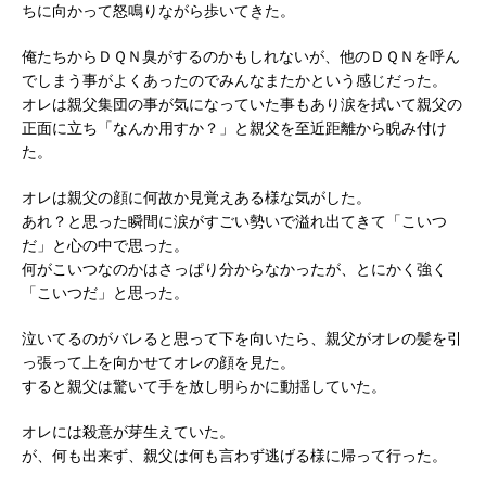
ちに向かって怒鳴りながら歩いてきた。
俺たちからＤＱＮ臭がするのかもしれないが、他のＤＱＮを呼ん
でしまう事がよくあったのでみんなまたかという感じだった。
オレは親父集団の事が気になっていた事もあり涙を拭いて親父の
正面に立ち「なんか用すか？」と親父を至近距離から睨み付け
た。
オレは親父の顔に何故か見覚えある様な気がした。
あれ？と思った瞬間に涙がすごい勢いで溢れ出てきて「こいつ
だ」と心の中で思った。
何がこいつなのかはさっぱり分からなかったが、とにかく強く
「こいつだ」と思った。
泣いてるのがバレると思って下を向いたら、親父がオレの髪を引
っ張って上を向かせてオレの顔を見た。
すると親父は驚いて手を放し明らかに動揺していた。
オレには殺意が芽生えていた。
が、何も出来ず、親父は何も言わず逃げる様に帰って行った。