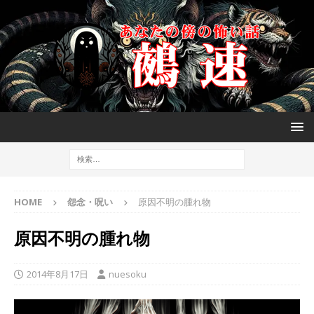
HOME
怨念・呪い
原因不明の腫れ物
原因不明の腫れ物
2014年8月17日
nuesoku