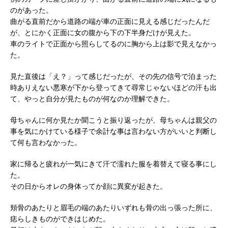
のがあった。
曲がる直前だから道路の端が車の正面に見える感じだったんだ
が、とにかく正面に女の腹から下の下半身だけが見えた。
車のライトで正面から照らしてるのに胸から上は影で見えなかっ
た。
見た直後は「え？」って感じだったが、その先の信号で泊まった
時ありえない悪寒が下から登ってきて尋常じゃないほどの汗も出
て、やっと自分が見たものが何なのか理解できた。
母ちゃんに何か見たか聞こうと振り返ったが、母ちゃんは親父の
事を気にかけている様子で余計な事は言わない方がいいと判断し
て何も言わなかった。
家に帰ると疲れが一気にきて汗で濡れた服を着替えて寝る事にし
た。
その日からオレの身体ってか顔に異変が起きた。
頬骨のあたりと眉毛の端のあたりいずれも骨の出っ張った所に、
痣らしきものができはじめた。