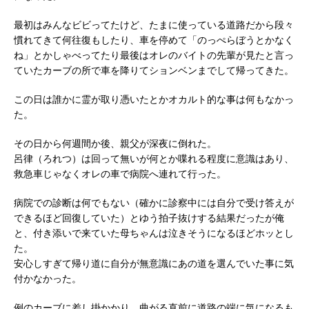
最初はみんなビビってたけど、たまに使っている道路だから段々
慣れてきて何往復もしたり、車を停めて「のっぺらぼうとかなく
ね」とかしゃべってたり最後はオレのバイトの先輩が見たと言っ
ていたカーブの所で車を降りてションベンまでして帰ってきた。
この日は誰かに霊が取り憑いたとかオカルト的な事は何もなかっ
た。
その日から何週間か後、親父が深夜に倒れた。
呂律（ろれつ）は回って無いが何とか喋れる程度に意識はあり、
救急車じゃなくオレの車で病院へ連れて行った。
病院での診断は何でもない（確かに診察中には自分で受け答えが
できるほど回復していた）とゆう拍子抜けする結果だったが俺
と、付き添いで来ていた母ちゃんは泣きそうになるほどホッとし
た。
安心しすぎて帰り道に自分が無意識にあの道を選んでいた事に気
付かなかった。
例のカーブに差し掛かかり、曲がる直前に道路の端に気になるも