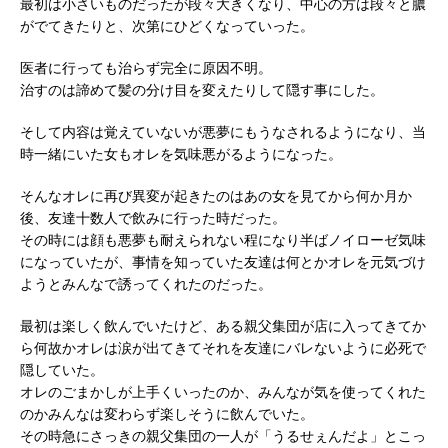
最初は小さいものだったが段々大きくなり、中心の方は段々と膿
がでてきたりと、次第にひどくなっていった。
医者に行っても治らず完全に原因不明。
治すのは諦めて髪の分け目を変えたりして隠す事にした。
そして内容は覚えていないが悪夢にもうなされるようになり、当
時一緒にいた女もオレを気味悪がるようになった。
そんなオレに再び異変が起きたのはあの女を見てから何か月か
後、友達十数人で飲みに行った時だった。
その時には顔も悪夢も耐えられない程になり半ばノイローゼ気味
になっていたが、事情を知っていた友達は何とかオレを元気づけ
ようとみんなで誘ってくれたのだった。
最初は楽しく飲んでいたけど、ある親父集団が店に入ってきてか
ら何故かオレは涙が出てきてそれを友達にバレないように必死で
隠していた。
オレのごまかしが上手くいったのか、みんなが気を使ってくれた
のかみんなは変わらず楽しそうに飲んでいた。
その時急にさっきの親父集団の一人が「うるせぇんだよ」とこっ