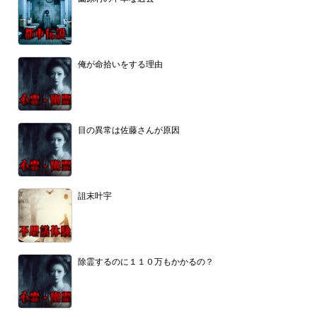
俺が命拾いをする理由
目の異常は佐藤さんが原因
詛末叶宇
除霊するのに１１０万もかかるの？