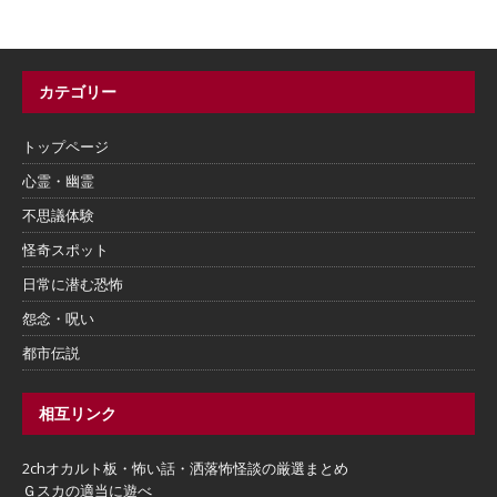
カテゴリー
トップページ
心霊・幽霊
不思議体験
怪奇スポット
日常に潜む恐怖
怨念・呪い
都市伝説
相互リンク
2chオカルト板・怖い話・洒落怖怪談の厳選まとめ
Ｇスカの適当に遊べ