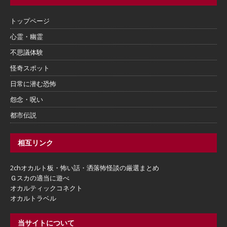
トップページ
心霊・幽霊
不思議体験
怪奇スポット
日常に潜む恐怖
怨念・呪い
都市伝説
相互リンク
2chオカルト板・怖い話・洒落怖怪談の厳選まとめ
Ｇスカの適当に遊べ
オカルティックコネクト
オカルトラベル
当サイトについて