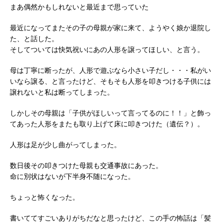
まあ偶然かもしれないと最近まで思っていた
最近になってまたその子の母親が家に来て、ようやく娘か退院し
た、と話した。
そしてついては快気祝いにあの人形を譲ってほしい、と言う。
母は丁寧に断ったが、人形で遊ぶなら小さい子だし・・・私がい
いなら譲る、と言ったけど、そもそも人形を叩きつける子供には
譲れないと私は断ってしまった。
しかしその母親は「子供がほしいって言ってるのに！！」と飾っ
てあった人形をまたも取り上げて床に叩きつけた（遺伝？）。
人形は足が少し曲がってしまった。
数日後その叩きつけた母親も交通事故にあった。
命に別状はないが下半身不随になった。
ちょっと怖くなった。
書いててすごいありがちだなと思ったけど、この手の怖話は「髪