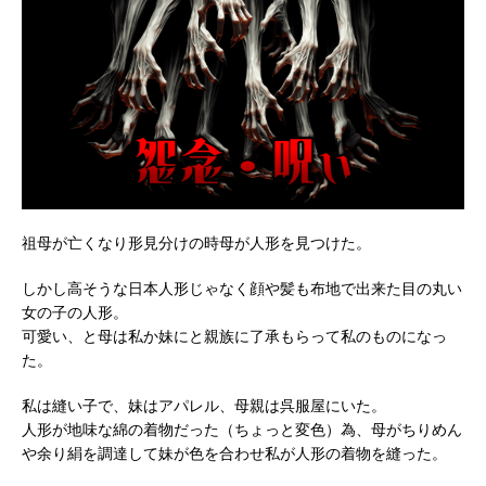
祖母が亡くなり形見分けの時母が人形を見つけた。
しかし高そうな日本人形じゃなく顔や髪も布地で出来た目の丸い
女の子の人形。
可愛い、と母は私か妹にと親族に了承もらって私のものになっ
た。
私は縫い子で、妹はアパレル、母親は呉服屋にいた。
人形が地味な綿の着物だった（ちょっと変色）為、母がちりめん
や余り絹を調達して妹が色を合わせ私が人形の着物を縫った。