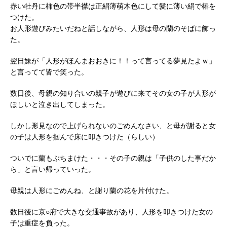
赤い牡丹に柿色の帯半襟は正絹薄萌木色にして髪に薄い絹で椿を
つけた。
お人形遊びみたいだねと話しながら、人形は母の蘭のそばに飾っ
た。
翌日妹が「人形がほんまおおきに！！って言ってる夢見たよｗ」
と言ってて皆で笑った。
数日後、母親の知り合いの親子が遊びに来てその女の子が人形が
ほしいと泣き出してしまった。
しかし形見なので上げられないのごめんなさい、と母が謝ると女
の子は人形を掴んで床に叩きつけた（らしい）
ついでに蘭もぶちまけた・・・その子の親は「子供のした事だか
ら」と言い帰っていった。
母親は人形にごめんね、と謝り蘭の花を片付けた。
数日後に京○府で大きな交通事故があり、人形を叩きつけた女の
子は重症を負った。