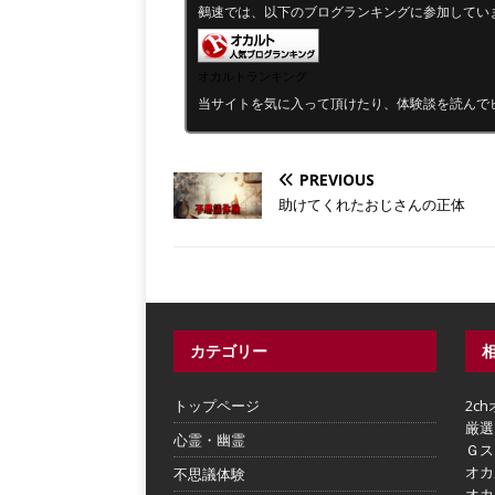
鵺速では、以下のブログランキングに参加してい
オカルトランキング
当サイトを気に入って頂けたり、体験談を読んで
PREVIOUS
助けてくれたおじさんの正体
カテゴリー
トップページ
2c
厳選
心霊・幽霊
Ｇス
オカ
不思議体験
オカ