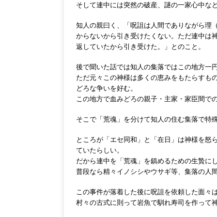
そして連中には突然の破産、謎の一家心中な
知人の親曰く、「呪詛は人間でありながら理
からないから引き受けたくない。ただ連中は
返していたから引き受けた。」とのこと。
後で聞いた話では知人の集落ではこの地方一
ただ元々この神様は多くの恵みをもたらすも
どろな争いを好む。
この地方で血みどろの親子・主家・家臣間で
そこで「荒魂」を分けて知人の住む集落で特
ところが「エセ同和」と「在日」は神様を怒
ていたらしい。
だから連中を「荒魂」を鎮めるための生贄に
普段なら精々イノシシやウサギ等、集落の人
この事件が落着した後に呪詛を依頼した面々
村々の古式に則って岩魚で馴れ寿司を作って