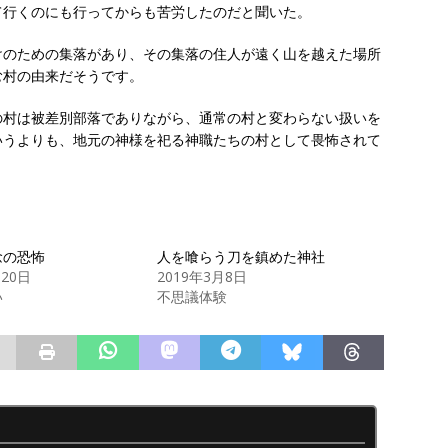
て行くのにも行ってからも苦労したのだと聞いた。
けのための集落があり、その集落の住人が遠く山を越えた場所
む村の由来だそうです。
の村は被差別部落でありながら、通常の村と変わらない扱いを
いうよりも、地元の神様を祀る神職たちの村として畏怖されて
念の恐怖
人を喰らう刀を鎮めた神社
月20日
2019年3月8日
い
不思議体験