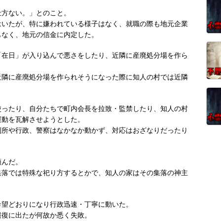
仕方ない。」とのこと。
はいたが、特に嫌われている様子はなく、就職の際も地元企業
もなく、地元の信金に内定した。
「在日」が入り込んで悪さをしたり、近隣に産廃処分場を作ら
近隣に産廃処分場を作られそうになった際に知人の村では近隣
使ったり、自分たちで町内会長を拉致・監禁したり、知人の村
運動を瓦解させようとした。
判所や行政、警察はなかなか動かず、対応はおざなりだったり
頼んだ。
集落では特殊な祀り方するとかで、知人の家はその集落の神主
希望どおりになり行政迅速・丁寧に動いた。
報復に出たが何故か悉く失敗。