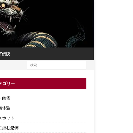
市伝説
テゴリー
・幽霊
議体験
スポット
に潜む恐怖