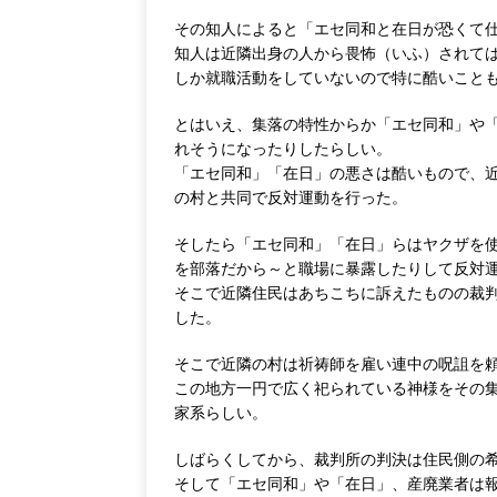
その知人によると「エセ同和と在日が恐くて
知人は近隣出身の人から畏怖（いふ）されて
しか就職活動をしていないので特に酷いこと
とはいえ、集落の特性からか「エセ同和」や
れそうになったりしたらしい。
「エセ同和」「在日」の悪さは酷いもので、
の村と共同で反対運動を行った。
そしたら「エセ同和」「在日」らはヤクザを
を部落だから～と職場に暴露したりして反対
そこで近隣住民はあちこちに訴えたものの裁
した。
そこで近隣の村は祈祷師を雇い連中の呪詛を
この地方一円で広く祀られている神様をその
家系らしい。
しばらくしてから、裁判所の判決は住民側の
そして「エセ同和」や「在日」、産廃業者は