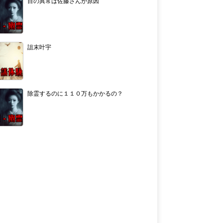
目の異常は佐藤さんが原因
詛末叶宇
除霊するのに１１０万もかかるの？