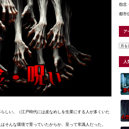
怨念
都市
ア
人
落らしい。（江戸時代には皮なめしを生業にする人が多くいた
人はそんな環境で育っていたからか、至って常識人だった。