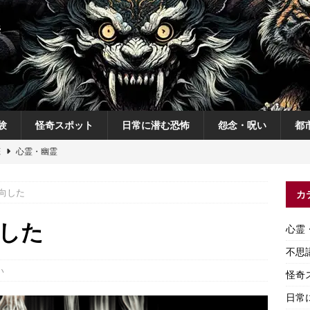
験
怪奇スポット
日常に潜む恐怖
怨念・呪い
都
恋
心霊・幽霊
の夜
不思議体験
対向した
カ
説
神
怨念・呪い
向した
心霊
怨念・呪い
不思
い
怪奇
日常