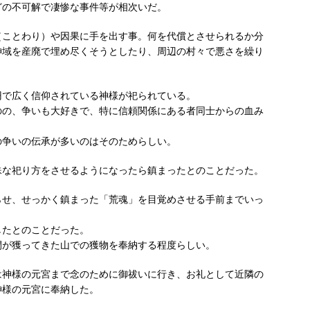
どの不可解で凄惨な事件等が相次いだ。
（ことわり）や因果に手を出す事。何を代償とさせられるか分
神域を産廃で埋め尽くそうとしたり、周辺の村々で悪さを繰り
円で広く信仰されている神様が祀られている。
のの、争いも大好きで、特に信頼関係にある者同士からの血み
の争いの伝承が多いのはそのためらしい。
殊な祀り方をさせるようになったら鎮まったとのことだった。
らせ、せっかく鎮まった「荒魂」を目覚めさせる手前までいっ
したとのことだった。
間が獲ってきた山での獲物を奉納する程度らしい。
は神様の元宮まで念のために御祓いに行き、お礼として近隣の
神様の元宮に奉納した。