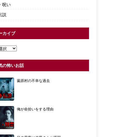
・呪い
伝説
ーカイブ
気の怖いお話
薗原村の不幸な過去
俺が命拾いをする理由