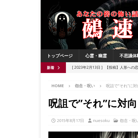
トップページ
心霊・幽霊
不思議体
[ 2023年2月13日 ]
【投稿】人形への
新着
[ 2021年8月3日 ]
【投稿】数年前の夏
HOME
怨念・呪い
呪詛で”それ”に
[ 2021年6月13日 ]
チチケゥ
都市伝
[ 2021年6月13日 ]
ニュータウン祟り
呪詛で”それ”に対
[ 2023年4月4日 ]
【投稿】厄祓い
2015年8月17日
nuesoku
怨念・呪