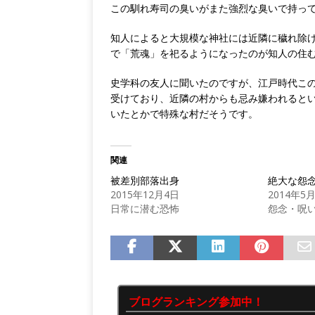
この馴れ寿司の臭いがまた強烈な臭いで持っ
知人によると大規模な神社には近隣に穢れ除
で「荒魂」を祀るようになったのが知人の住
史学科の友人に聞いたのですが、江戸時代こ
受けており、近隣の村からも忌み嫌われると
いたとかで特殊な村だそうです。
関連
被差別部落出身
絶大な怨
2015年12月4日
2014年5
日常に潜む恐怖
怨念・呪
ブログランキング参加中！