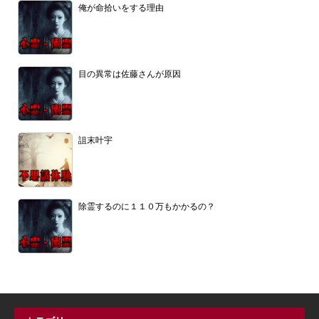
俺が命拾いをする理由
目の異常は佐藤さんが原因
詛末叶宇
除霊するのに１１０万もかかるの？