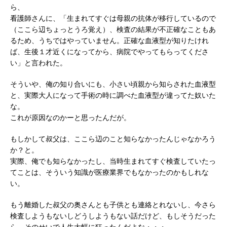
ら、
看護師さんに、「生まれてすぐは母親の抗体が移行しているので
（ここら辺ちょっとうろ覚え）、検査の結果が不正確なこともあ
るため、うちではやっていません。正確な血液型が知りたけれ
ば、生後１才近くになってから、病院でやってもらってくださ
い」と言われた。
そういや、俺の知り合いにも、小さい頃親から知らされた血液型
と、実際大人になって手術の時に調べた血液型が違ってた奴いた
な。
これが原因なのかーと思ったんだが。
もしかして叔父は、ここら辺のこと知らなかったんじゃなかろう
か？と。
実際、俺でも知らなかったし、当時生まれてすぐ検査していたっ
てことは、そういう知識が医療業界でもなかったのかもしれな
い。
もう離婚した叔父の奥さんとも子供とも連絡とれないし、今さら
検査しようもないしどうしようもない話だけど、もしそうだった
ら、そのせいで人生大幅に狂ったんだよな・・・。