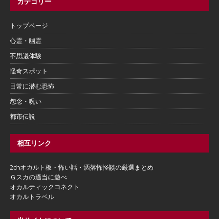
カテゴリー
トップページ
心霊・幽霊
不思議体験
怪奇スポット
日常に潜む恐怖
怨念・呪い
都市伝説
相互リンク
2chオカルト板・怖い話・洒落怖怪談の厳選まとめ
Ｇスカの適当に遊べ
オカルティックコネクト
オカルトラベル