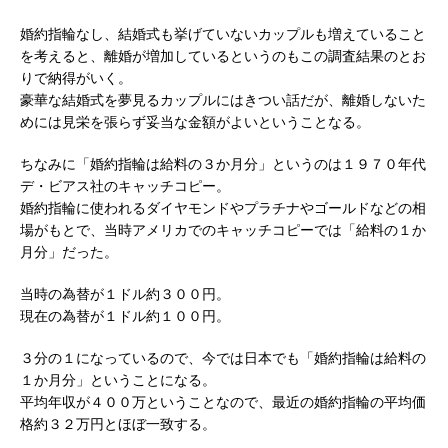
婚約指輪なし、結婚式も挙げていないカップルも増えていること
を考えると、離婚が増加しているというのもこの調査結果のとお
りで納得がいく。
豪華な結婚式を夢見るカップルにはきつい話だが、離婚しないた
めには見栄を張らず妥当な金額がよいということなる。
ちなみに「婚約指輪は給料の３か月分」というのは１９７０年代
デ・ビアス社のキャッチコピー。
婚約指輪に使われるダイヤモンドやプラチナやゴールドなどの相
場がもとで、当時アメリカでのキャッチコピーでは「給料の１か
月分」だった。
当時の為替が１ドル約３００円。
現在の為替が１ドル約１００円。
３分の１になっているので、今では日本でも「婚約指輪は給料の
１か月分」ということになる。
平均年収が４００万ということなので、最近の婚約指輪の平均価
格約３２万円とほぼ一致する。