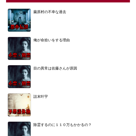
薗原村の不幸な過去
俺が命拾いをする理由
目の異常は佐藤さんが原因
詛末叶宇
除霊するのに１１０万もかかるの？