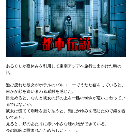
あるＯＬが夏休みを利用して東南アジアへ旅行に出かけた時の
話。
遊び疲れた彼女がホテルのバルコニーでうたた寝をしていると、
何かが顔を這いまわる感触を感じた。
目覚めると、なんと彼女の顔の上を一匹の蜘蛛が這いまわってい
るではないか。
彼女は慌てて蜘蛛を振り払うと、頬にかゆみを感じたので鏡を覗
いてみた。
見ると、頬のあたりに赤い小さな腫れ物ができている。
今の蜘蛛に噛まれたためらしい・・・。