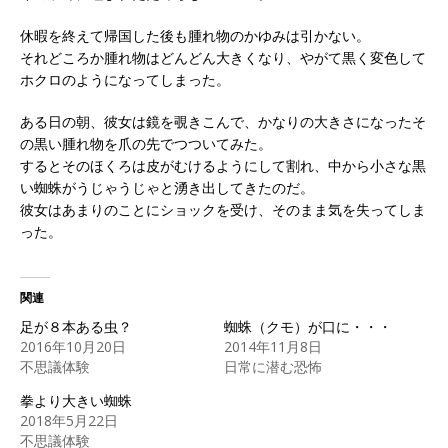
休暇を終えて帰国した後も腫れ物のかゆみは引かない。
それどころか腫れ物はどんどん大きくなり、やがて黒く変色して
ホクロのようになってしまった。
ある日の朝、彼女は鏡を覗きこんで、かなりの大きさになったそ
の黒い腫れ物を爪の先でつついてみた。
するとそのほくろは皮がむけるようにして割れ、中から小さな黒
い蜘蛛がうじゃうじゃと湧き出してきたのだ。
彼女はあまりのことにショックを受け、そのまま気を失ってしま
った。
関連
足が８本ある虫？
蜘蛛（クモ）が口に・・・
2016年10月20日
2014年11月8日
不思議体験
日常に潜む恐怖
拳より大きい蜘蛛
2018年5月22日
不思議体験