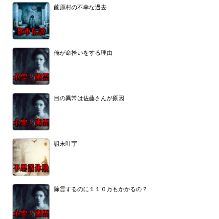
薗原村の不幸な過去
俺が命拾いをする理由
目の異常は佐藤さんが原因
詛末叶宇
除霊するのに１１０万もかかるの？