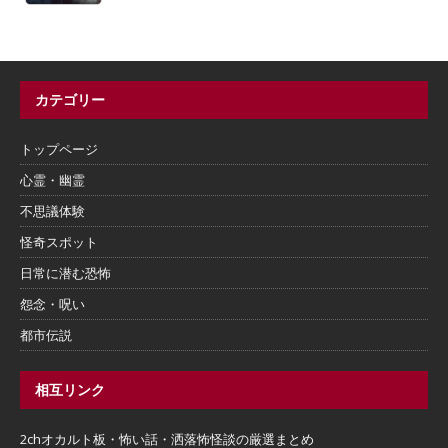
カテゴリー
トップページ
心霊・幽霊
不思議体験
怪奇スポット
日常に潜む恐怖
怨念・呪い
都市伝説
相互リンク
2chオカルト板・怖い話・洒落怖怪談の厳選まとめ