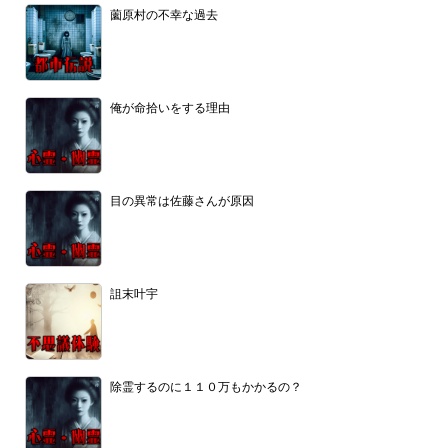
薗原村の不幸な過去
俺が命拾いをする理由
目の異常は佐藤さんが原因
詛末叶宇
除霊するのに１１０万もかかるの？