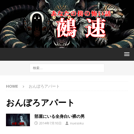
HOME
おんぼろアパート
おんぼろアパート
部屋にいる全身白い裸の男
2014年7月10日
nuesoku