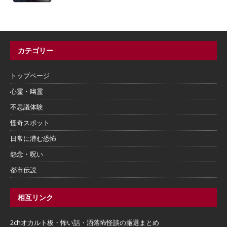
カテゴリー
トップページ
心霊・幽霊
不思議体験
怪奇スポット
日常に潜む恐怖
怨念・呪い
都市伝説
相互リンク
2chオカルト板・怖い話・洒落怖怪談の厳選まとめ