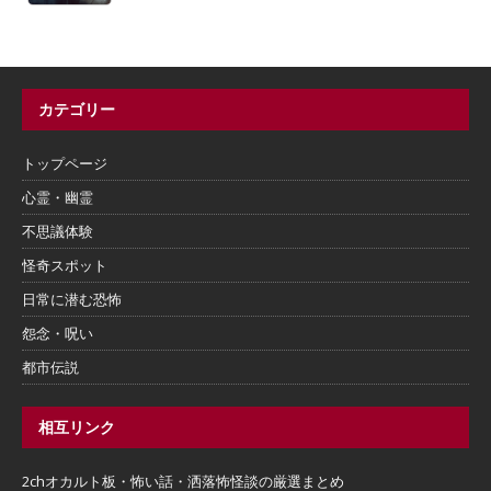
カテゴリー
トップページ
心霊・幽霊
不思議体験
怪奇スポット
日常に潜む恐怖
怨念・呪い
都市伝説
相互リンク
2chオカルト板・怖い話・洒落怖怪談の厳選まとめ