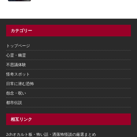
カテゴリー
トップページ
心霊・幽霊
不思議体験
怪奇スポット
日常に潜む恐怖
怨念・呪い
都市伝説
相互リンク
2chオカルト板・怖い話・洒落怖怪談の厳選まとめ