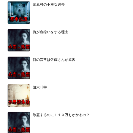
薗原村の不幸な過去
俺が命拾いをする理由
目の異常は佐藤さんが原因
詛末叶宇
除霊するのに１１０万もかかるの？