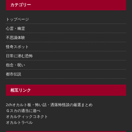
カテゴリー
トップページ
心霊・幽霊
不思議体験
怪奇スポット
日常に潜む恐怖
怨念・呪い
都市伝説
相互リンク
2chオカルト板・怖い話・洒落怖怪談の厳選まとめ
Ｇスカの適当に遊べ
オカルティックコネクト
オカルトラベル