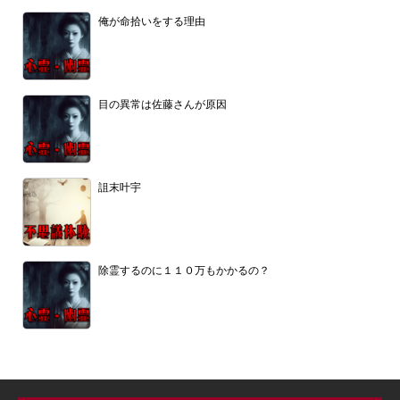
俺が命拾いをする理由
目の異常は佐藤さんが原因
詛末叶宇
除霊するのに１１０万もかかるの？