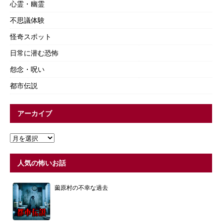
心霊・幽霊
不思議体験
怪奇スポット
日常に潜む恐怖
怨念・呪い
都市伝説
アーカイブ
人気の怖いお話
薗原村の不幸な過去