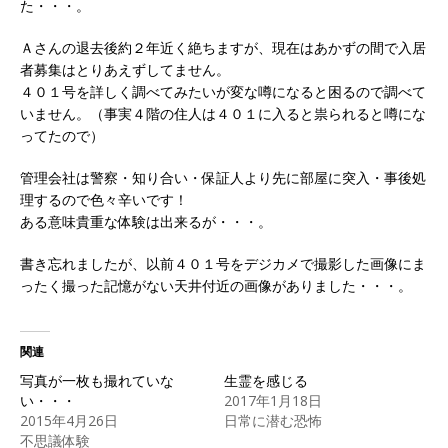
た・・・。
Ａさんの退去後約２年近く絶ちますが、現在はあかずの間で入居
者募集はとりあえずしてません。
４０１号を詳しく調べてみたいが変な噂になると困るので調べて
いません。（事実４階の住人は４０１に入ると祟られると噂にな
ってたので）
管理会社は警察・知り合い・保証人より先に部屋に突入・事後処
理するので色々辛いです！
ある意味貴重な体験は出来るが・・・。
書き忘れましたが、以前４０１号をデジカメで撮影した画像にま
ったく撮った記憶がない天井付近の画像がありました・・・。
関連
写真が一枚も撮れていな
生霊を感じる
い・・・
2017年1月18日
2015年4月26日
日常に潜む恐怖
不思議体験