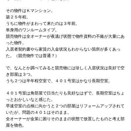
その物件はＫマンション。
築２５年程。
うちに物件がまわって来たのは３年前。
単身用のワンルームタイプ。
競売物件は全オーナーが夜逃げ状態で物件資料の不備が大量にあ
った物件。
入居者契約書やら家賃の入金状況もわからない箇所が多くあっ
た。（競売物件では普通？）
で、なんとか調べてみると競売物には珍しく入居状況は良好で空
き部屋は３つ。
うち２つは半年程空室で、４０１号室はかなり長期空室。
４０１号室は角部屋で日当たりも良好なはずで、長期空室はちょ
っとおかしいなと感じた。
早速空室の点検に向かうと２つの部屋はリフォームアップされて
いたが、問題の４０１はそのまま。
全オーナーが金策に困りそのままの状態で放置したものと考え部
屋を物色。