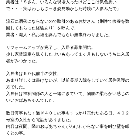
業者は「Ｓさん、いろんな現場入ったけどここは気色悪い
で・・・実はわしもさっき姿見動かした時鏡に人影みたで」
流石に洒落にならないので取引のあるお坊さん（別件で供養を数
回してもらった経験あり）を呼んで、
業者・職人・私お経を詠んでもらい無事終わりました。
リフォームアップが完了し、入居者募集開始。
少し家賃設定を低くしたせいもあって１ヶ月もしないうちに入居
者がみつかった。
入居者は５０代前半の女性。
あまり詳しくは書けないが、以前長期入院をしていて居住保護の
方でした。
入居日は福祉関係の人と一緒にきていて、物腰の柔らかい感じの
いいおばあちゃんでした。
数日何事もなく過ぎ４０１の事もすっかり忘れたある日、４０２
号室の女性から電話がありました。
内容は夜間、隣のおばあちゃんがわけわからない事を叫び壁を叩
くとの事。