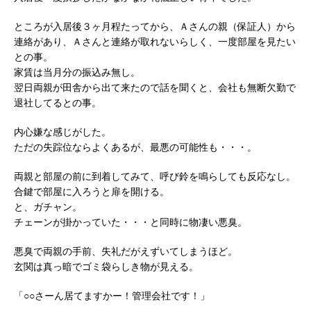
ところが入居後３ヶ月程たってから、Ａさんの親（保証人）から
連絡があり、Ａさんと連絡が取れないらしく、一度部屋を見たい
との事。
家賃は当月分の振込み無し。
翌日両親が田舎から出て来たので話を聞くと、会社も無断欠勤で
退社してるとの事。
内心嫌な感じがした。
ただの失踪位ならよくあるが、最悪の可能性も・・・。
両親と部屋の前に到着してみて、呼び鈴を鳴らしても反応なし。
合鍵で部屋に入ろうと扉を開ける。
と、ガチャン。
チェーンが掛かっていた・・・と同時に物凄い悪臭。
悪臭で両親の手前、失礼だがえずいてしまうほど。
玄関は真っ暗でゴミ袋らしき物が見える。
「○○さーん居てますかー！管理会社です！」