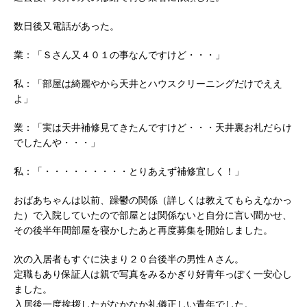
数日後又電話があった。
業：「Ｓさん又４０１の事なんですけど・・・」
私：「部屋は綺麗やから天井とハウスクリーニングだけでええ
よ」
業：「実は天井補修見てきたんですけど・・・天井裏お札だらけ
でしたんや・・・」
私：「・・・・・・・・・とりあえず補修宜しく！」
おばあちゃんは以前、躁鬱の関係（詳しくは教えてもらえなかっ
た）で入院していたので部屋とは関係ないと自分に言い聞かせ、
その後半年間部屋を寝かしたあと再度募集を開始しました。
次の入居者もすぐに決まり２０台後半の男性Ａさん。
定職もあり保証人は親で写真をみるかぎり好青年っぽく一安心し
ました。
入居後一度挨拶したがなかなか礼儀正しい青年でした。