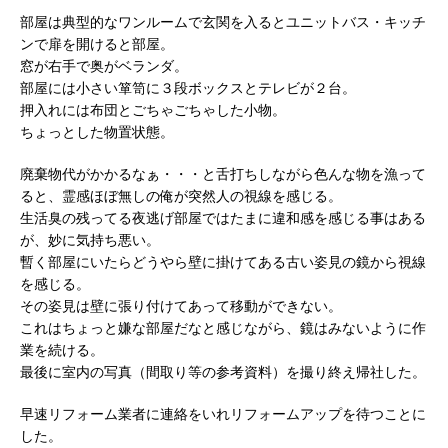
部屋は典型的なワンルームで玄関を入るとユニットバス・キッチ
ンで扉を開けると部屋。
窓が右手で奥がベランダ。
部屋には小さい箪笥に３段ボックスとテレビが２台。
押入れには布団とごちゃごちゃした小物。
ちょっとした物置状態。
廃棄物代がかかるなぁ・・・と舌打ちしながら色んな物を漁って
ると、霊感ほぼ無しの俺が突然人の視線を感じる。
生活臭の残ってる夜逃げ部屋ではたまに違和感を感じる事はある
が、妙に気持ち悪い。
暫く部屋にいたらどうやら壁に掛けてある古い姿見の鏡から視線
を感じる。
その姿見は壁に張り付けてあって移動ができない。
これはちょっと嫌な部屋だなと感じながら、鏡はみないように作
業を続ける。
最後に室内の写真（間取り等の参考資料）を撮り終え帰社した。
早速リフォーム業者に連絡をいれリフォームアップを待つことに
した。