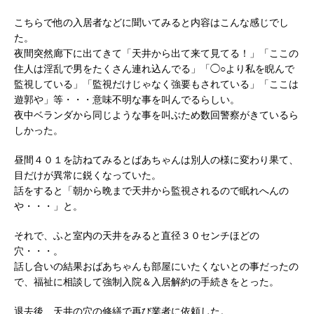
こちらで他の入居者などに聞いてみると内容はこんな感じでし
た。
夜間突然廊下に出てきて「天井から出て来て見てる！」「ここの
住人は淫乱で男をたくさん連れ込んでる」「◯○より私を睨んで
監視している」「監視だけじゃなく強要もされている」「ここは
遊郭や」等・・・意味不明な事を叫んでるらしい。
夜中ベランダから同じような事を叫ぶため数回警察がきているら
しかった。
昼間４０１を訪ねてみるとばあちゃんは別人の様に変わり果て、
目だけが異常に鋭くなっていた。
話をすると「朝から晩まで天井から監視されるので眠れへんの
や・・・」と。
それで、ふと室内の天井をみると直径３０センチほどの
穴・・・。
話し合いの結果おばあちゃんも部屋にいたくないとの事だったの
で、福祉に相談して強制入院＆入居解約の手続きをとった。
退去後、天井の穴の修繕で再び業者に依頼した。