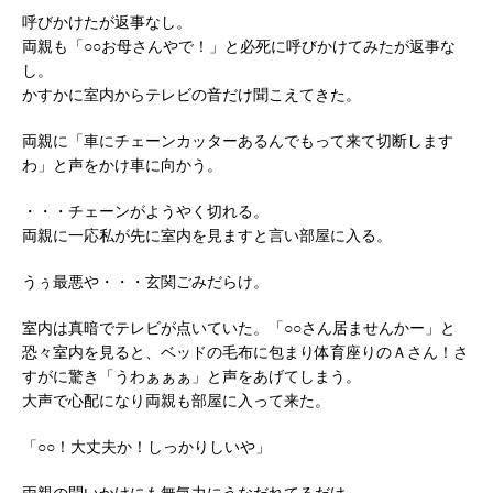
呼びかけたが返事なし。
両親も「○○お母さんやで！」と必死に呼びかけてみたが返事な
し。
かすかに室内からテレビの音だけ聞こえてきた。
両親に「車にチェーンカッターあるんでもって来て切断します
わ」と声をかけ車に向かう。
・・・チェーンがようやく切れる。
両親に一応私が先に室内を見ますと言い部屋に入る。
うぅ最悪や・・・玄関ごみだらけ。
室内は真暗でテレビが点いていた。「○○さん居ませんかー」と
恐々室内を見ると、ベッドの毛布に包まり体育座りのＡさん！さ
すがに驚き「うわぁぁぁ」と声をあげてしまう。
大声で心配になり両親も部屋に入って来た。
「○○！大丈夫か！しっかりしいや」
両親の問いかけにも無気力にうなだれてるだけ。