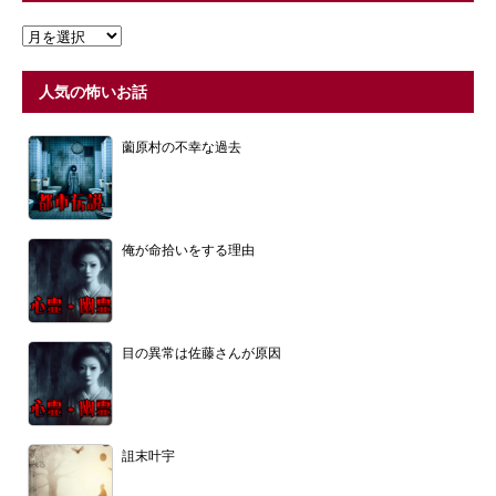
人気の怖いお話
薗原村の不幸な過去
俺が命拾いをする理由
目の異常は佐藤さんが原因
詛末叶宇