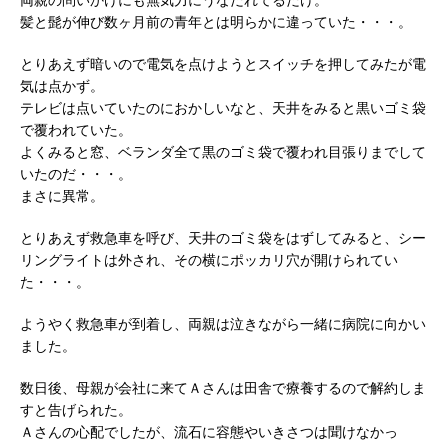
髪と髭が伸び数ヶ月前の青年とは明らかに違っていた・・・。
とりあえず暗いので電気を点けようとスイッチを押してみたが電
気は点かず。
テレビは点いていたのにおかしいなと、天井をみると黒いゴミ袋
で覆われていた。
よくみると窓、ベランダ全て黒のゴミ袋で覆われ目張りまでして
いたのだ・・・。
まさに異常。
とりあえず救急車を呼び、天井のゴミ袋をはずしてみると、シー
リングライトは外され、その横にポッカリ穴が開けられてい
た・・・。
ようやく救急車が到着し、両親は泣きながら一緒に病院に向かい
ました。
数日後、母親が会社に来てＡさんは田舎で療養するので解約しま
すと告げられた。
Ａさんの心配でしたが、流石に容態やいきさつは聞けなかっ