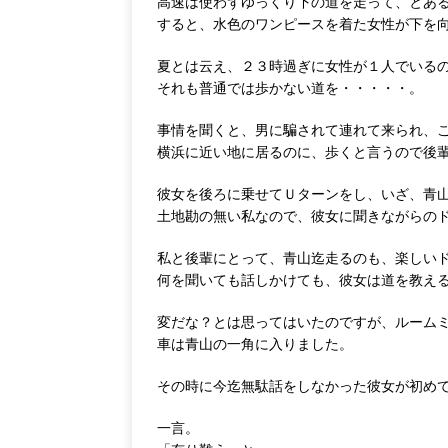
高速は使わずゆっくり下の道を走って、とあ
すると、水色のワンピースを着た女性が下を
夏とは云え、２３時過ぎに女性が１人でいる
それも普通では歩かない道を・・・・・。
事情を聞くと、男に騙されて連れて来られ、
横浜に近い地に居るのに、歩くと言うので後
彼女を後ろに乗せてＵターンをし、いざ、青
土地勘の無い私なので、彼女に聞きながらの
私と後輩にとって、青山迄走るのも、楽しい
何を聞いても話しかけても、彼女は道を教え
変だな？とは思ってはいたのですが、ルーム
車は青山の一角に入りました。
その時に今迄無駄話をしなかった彼女が初め
一言。