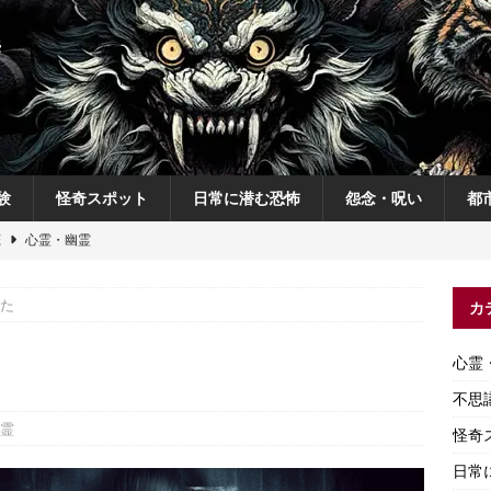
験
怪奇スポット
日常に潜む恐怖
怨念・呪い
都
恋
心霊・幽霊
の夜
不思議体験
た
カ
説
神
怨念・呪い
た
心霊
怨念・呪い
不思
霊
怪奇
日常