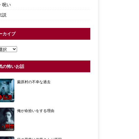
・呪い
伝説
ーカイブ
気の怖いお話
薗原村の不幸な過去
俺が命拾いをする理由