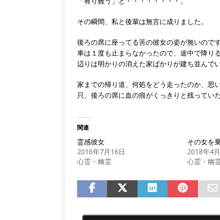
「有り難う」と・・・・・・・・。
その瞬間、私と後輩は無言に成りました。
後ろの席に座ってる筈の彼女の姿が無いので
車は１度も止まらなかったので、途中で降り
辺りは明かりの消えた家ばかりが建ち並んで
家までの帰り道、何処をどう走ったのか、思
只、後ろの席に血の痕がくっきりと残ってい
関連
霊感彼女
その女を
2016年7月16日
2018年4
心霊・幽霊
心霊・幽