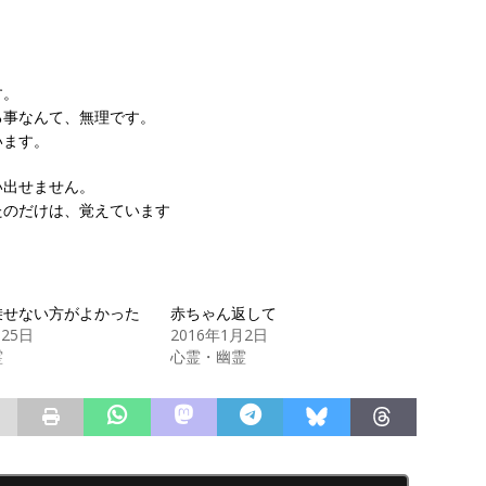
す。
る事なんて、無理です。
います。
い出せません。
たのだけは、覚えています
乗せない方がよかった
赤ちゃん返して
月25日
2016年1月2日
霊
心霊・幽霊