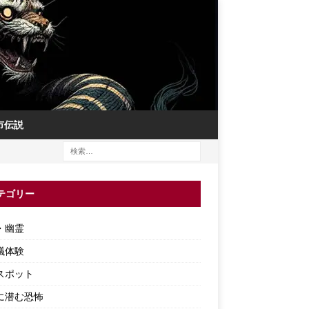
市伝説
テゴリー
・幽霊
議体験
スポット
に潜む恐怖