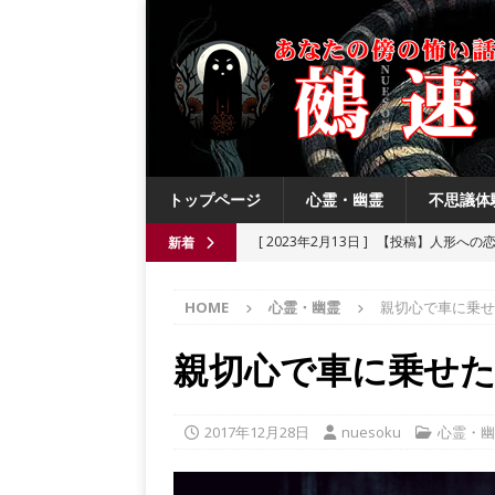
トップページ
心霊・幽霊
不思議体
[ 2023年2月13日 ]
【投稿】人形への
新着
[ 2021年8月3日 ]
【投稿】数年前の夏
HOME
心霊・幽霊
親切心で車に乗せ
[ 2021年6月13日 ]
チチケゥ
都市伝
[ 2021年6月13日 ]
ニュータウン祟り
親切心で車に乗せ
[ 2023年4月4日 ]
【投稿】厄祓い
2017年12月28日
nuesoku
心霊・幽