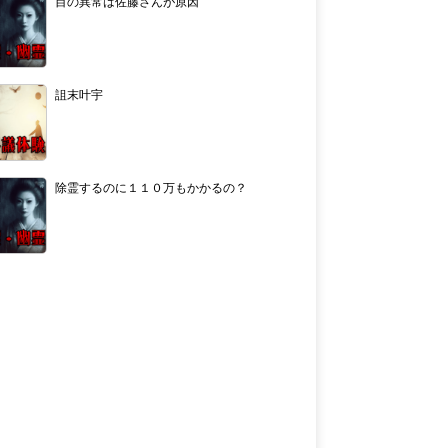
目の異常は佐藤さんが原因
詛末叶宇
除霊するのに１１０万もかかるの？