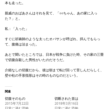
本も走った。
親戚のおばあさんはそれを見て、「○○ちゃん、あの家に入っ
た？」と。
私：「入った」
すぐに祈祷師のような太ったオバサンが呼ばれ、拝んでもらっ
て、腹痛は治まった。
あとで聞いたところでは、日本が戦争に負けた時、その家の三畳
で切腹自殺した男性がいたのだそうだ。
介錯なしの切腹だから、彼は朝まで転げ回って苦しんだらしく、
壁や柱の手形指形はその時のものなのだという。
関連
切腹そのもの
切断された首は
2015年7月22日
2018年3月16日
日常に潜む恐怖
日常に潜む恐怖