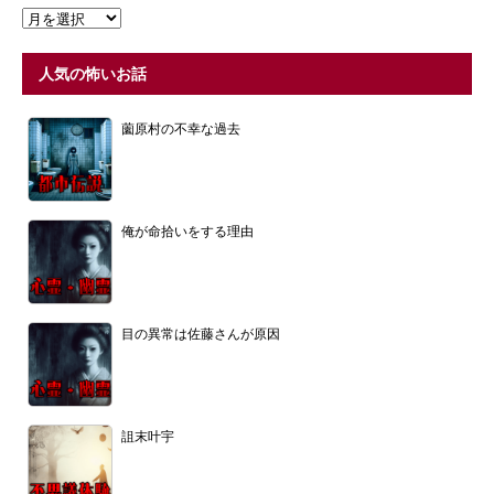
人気の怖いお話
薗原村の不幸な過去
俺が命拾いをする理由
目の異常は佐藤さんが原因
詛末叶宇