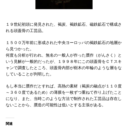
１９世紀初頭に発見された、褐炭、褐鉄鉱石、磁鉄鉱石で構成さ
れる頭蓋骨の工芸品。
１５００万年前に形成された中央ヨーロッパの褐鉄鉱石の地層か
ら見つかった。
何度も分析が行われ、無名の一般人が作った贋作（がんさく）と
いう見解が一般的だったが、１９９８年にこの頭蓋骨をＣＴスキ
ャンで調査したところ、頭蓋骨内部が樹木の年輪のような層をな
していることが判明した。
もし本当に贋作だとすれば、高熱の素材（褐炭の融点が１１０度
～３６０度であるため）の薄膜を一枚ずつ重ねて作り上げたこと
になり、また、当時このような方法で制作された工芸品は存在し
ないことから、贋造の可能性は低いとする主張がある。
関連