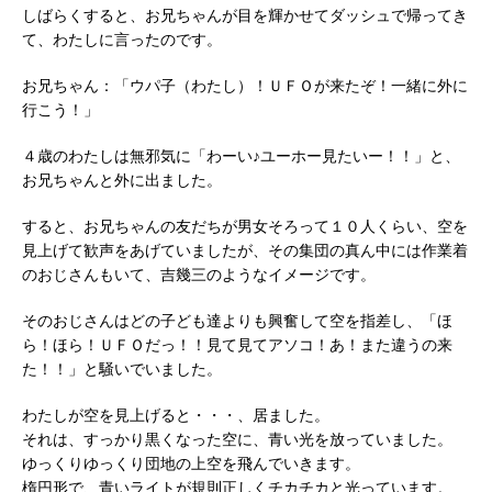
しばらくすると、お兄ちゃんが目を輝かせてダッシュで帰ってき
て、わたしに言ったのです。
お兄ちゃん：「ウパ子（わたし）！ＵＦＯが来たぞ！一緒に外に
行こう！」
４歳のわたしは無邪気に「わーい♪ユーホー見たいー！！」と、
お兄ちゃんと外に出ました。
すると、お兄ちゃんの友だちが男女そろって１０人くらい、空を
見上げて歓声をあげていましたが、その集団の真ん中には作業着
のおじさんもいて、吉幾三のようなイメージです。
そのおじさんはどの子ども達よりも興奮して空を指差し、「ほ
ら！ほら！ＵＦＯだっ！！見て見てアソコ！あ！また違うの来
た！！」と騒いでいました。
わたしが空を見上げると・・・、居ました。
それは、すっかり黒くなった空に、青い光を放っていました。
ゆっくりゆっくり団地の上空を飛んでいきます。
楕円形で、青いライトが規則正しくチカチカと光っています。