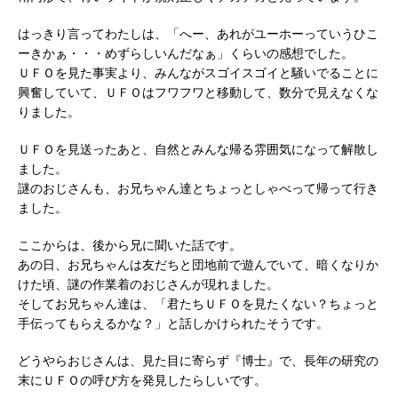
はっきり言ってわたしは、「へー、あれがユーホーっていうひこ
ーきかぁ・・・めずらしいんだなぁ」くらいの感想でした。
ＵＦＯを見た事実より、みんながスゴイスゴイと騒いでることに
興奮していて、ＵＦＯはフワフワと移動して、数分で見えなくな
りました。
ＵＦＯを見送ったあと、自然とみんな帰る雰囲気になって解散し
ました。
謎のおじさんも、お兄ちゃん達とちょっとしゃべって帰って行き
ました。
ここからは、後から兄に聞いた話です。
あの日、お兄ちゃんは友だちと団地前で遊んでいて、暗くなりか
けた頃、謎の作業着のおじさんが現れました。
そしてお兄ちゃん達は、「君たちＵＦＯを見たくない？ちょっと
手伝ってもらえるかな？」と話しかけられたそうです。
どうやらおじさんは、見た目に寄らず『博士』で、長年の研究の
末にＵＦＯの呼び方を発見したらしいです。