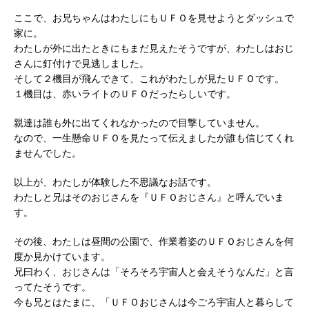
ここで、お兄ちゃんはわたしにもＵＦＯを見せようとダッシュで
家に。
わたしが外に出たときにもまだ見えたそうですが、わたしはおじ
さんに釘付けで見逃しました。
そして２機目が飛んできて、これがわたしが見たＵＦＯです。
１機目は、赤いライトのＵＦＯだったらしいです。
親達は誰も外に出てくれなかったので目撃していません。
なので、一生懸命ＵＦＯを見たって伝えましたが誰も信じてくれ
ませんでした。
以上が、わたしが体験した不思議なお話です。
わたしと兄はそのおじさんを『ＵＦＯおじさん』と呼んでいま
す。
その後、わたしは昼間の公園で、作業着姿のＵＦＯおじさんを何
度か見かけています。
兄曰わく、おじさんは「そろそろ宇宙人と会えそうなんだ」と言
ってたそうです。
今も兄とはたまに、「ＵＦＯおじさんは今ごろ宇宙人と暮らして