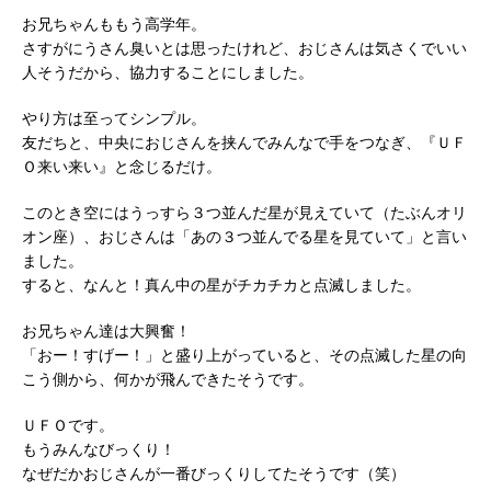
お兄ちゃんももう高学年。
さすがにうさん臭いとは思ったけれど、おじさんは気さくでいい
人そうだから、協力することにしました。
やり方は至ってシンプル。
友だちと、中央におじさんを挟んでみんなで手をつなぎ、『ＵＦ
Ｏ来い来い』と念じるだけ。
このとき空にはうっすら３つ並んだ星が見えていて（たぶんオリ
オン座）、おじさんは「あの３つ並んでる星を見ていて」と言い
ました。
すると、なんと！真ん中の星がチカチカと点滅しました。
お兄ちゃん達は大興奮！
「おー！すげー！」と盛り上がっていると、その点滅した星の向
こう側から、何かが飛んできたそうです。
ＵＦＯです。
もうみんなびっくり！
なぜだかおじさんが一番びっくりしてたそうです（笑）