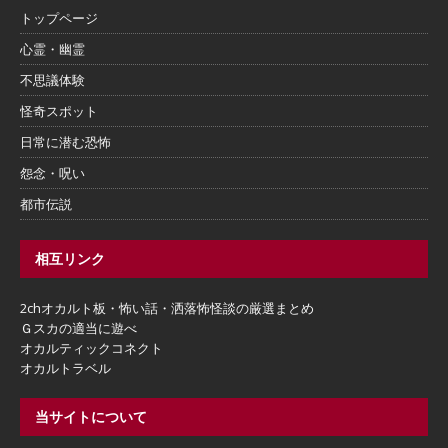
トップページ
心霊・幽霊
不思議体験
怪奇スポット
日常に潜む恐怖
怨念・呪い
都市伝説
相互リンク
2chオカルト板・怖い話・洒落怖怪談の厳選まとめ
Ｇスカの適当に遊べ
オカルティックコネクト
オカルトラベル
当サイトについて