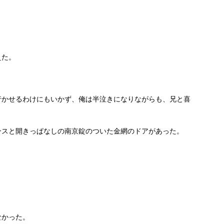
えた。
行かせるわけにもいかず、俺は半泣きになりながらも、兄と喜
ンスと開きっぱなしの南京錠のついた金網のドアがあった。
。
なかった。