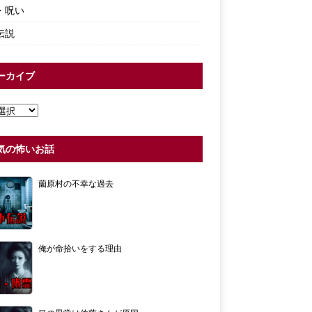
・呪い
伝説
ーカイブ
気の怖いお話
薗原村の不幸な過去
俺が命拾いをする理由