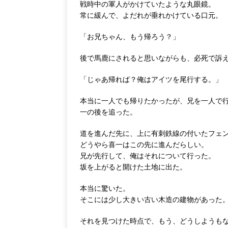
戦時中の軍人がかけていたような丸眼鏡。
常に緩んで、よだれが垂れかけている口元。
「お兄ちゃん、もう帰ろう？」
後で馬鹿にされると思いながらも、必死で訴
「じゃあ帰れば？俺はアイツを尾行する。」
本当に一人でも帰りたかったが、兄を一人で
一の後を追った。
道を進んだ先に、上に有刺鉄線の付いたフェ
どうやら喜一はこの先に進んだらしい。
兄が先行して、俺はそれについて行った。
坂を上がると開けた土地に出た。
本当に驚いた。
そこには少し大きい古い木造の建物があった
それを見つけた時点で、もう、どうしようも