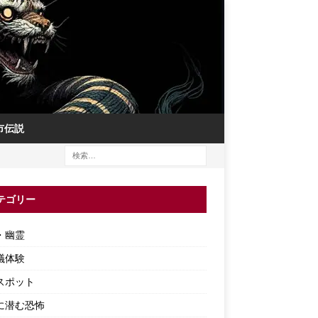
市伝説
テゴリー
・幽霊
議体験
スポット
に潜む恐怖