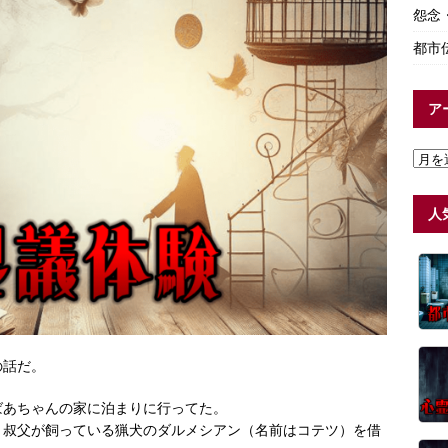
怨念
都市
ア
人
の話だ。
ばあちゃんの家に泊まりに行ってた。
く叔父が飼っている猟犬のダルメシアン（名前はコテツ）を借