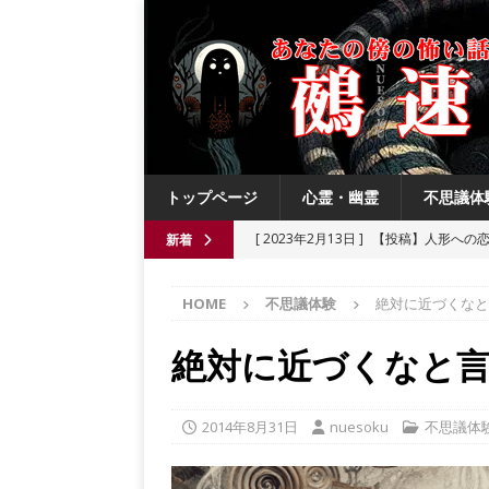
トップページ
心霊・幽霊
不思議体
[ 2023年2月13日 ]
【投稿】人形への
新着
[ 2021年8月3日 ]
【投稿】数年前の夏
HOME
不思議体験
絶対に近づくなと
[ 2021年6月13日 ]
チチケゥ
都市伝
[ 2021年6月13日 ]
ニュータウン祟り
絶対に近づくなと
[ 2023年4月4日 ]
【投稿】厄祓い
2014年8月31日
nuesoku
不思議体