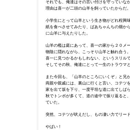
それでも、俺達はその言い付けを守っていな
理由は喜一が二頭の山羊を飼っていたからだ
小学生にとって山羊という生き物がどれ程興
紙を食べさせてみたり、ばあちゃんちの畑か
に山羊に与えたりした。
山羊の檻は庭にあって、喜一の家から２０メ
物陰に隠れながら、こっそり山羊と触れ合う
喜一に見つかるかもしれない、というスリル
そしてその秋、俺達にとって一生のトラウマ
また今回も、「山羊のところにいくぞ」と兄
両親や親戚には、裏山に行くと言い、コテツ
家を出て坂を下り、一度平坦な道に出てしば
秋でトンボが多くて、道の途中で振り返ると
ていた。
突然、コテツが吠えだし、もの凄い力でリー
やばい！