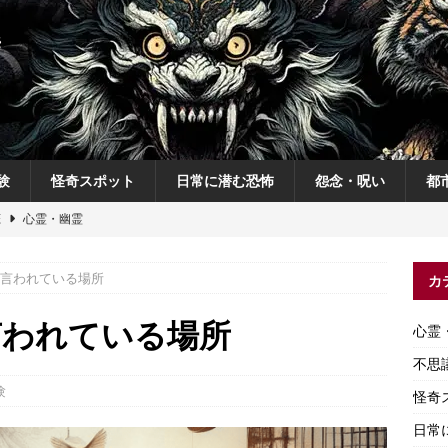
験
怪奇スポット
日常に潜む恐怖
怨念・呪い
都
恋
心霊・幽霊
の夜
不思議体験
言われている場所
カ
説
神
怨念・呪い
言われている場所
心霊
怨念・呪い
不思
験
怪奇
日常