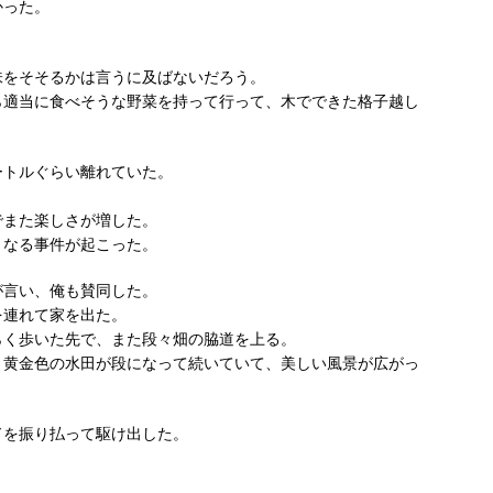
かった。
。
味をそそるかは言うに及ばないだろう。
ら適当に食べそうな野菜を持って行って、木でできた格子越し
ートルぐらい離れていた。
。
でまた楽しさが増した。
となる事件が起こった。
が言い、俺も賛同した。
を連れて家を出た。
らく歩いた先で、また段々畑の脇道を上る。
、黄金色の水田が段になって続いていて、美しい風景が広がっ
ドを振り払って駆け出した。