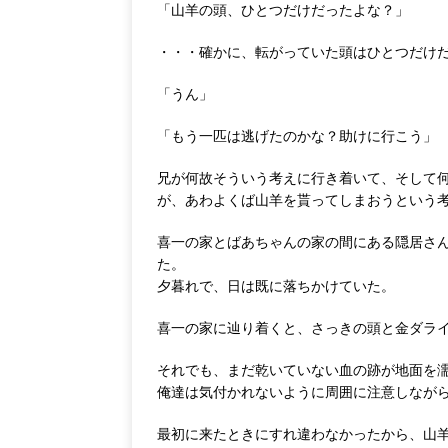
「山羊の頭、ひとつだけだったよな？」
・・・確かに、転がっていた頭はひとつだけ
「うん」
「もう一匹は逃げたのかな？助けに行こう」
兄が何故そういう考えに行き着いて、そして
が、あわよくば山羊を貰ってしまおうという
喜一の家とばあちゃんの家の間にある隠居さ
た。
夕暮れで、日は既に落ちかけていた。
喜一の家に辿り着くと、さっきの頭と金ダラ
それでも、まだ乾いていない血の跡が地面を
俺達は気付かれないように周囲に注意しなが
最初に来たときにすれ違わなかったから、山