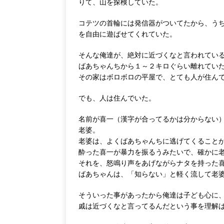
りて、山を探検していた。
コテツの首輪には発信器がついてたから、う
を自由に遊ばせてくれていた。
そんな俺達が、絶対に近づくなと言われてい
ばあちゃんちから１～２キロぐらい離れてい
その家はボロボロの平屋で、とても人が住ん
でも、人は住んでいた。
名前が喜一（漢字が合ってるかは分からない
老婆。
老婆は、よくばあちゃんちに逃げてくること
酔った喜一が暴力を振るうみたいで、確かに
それを、怒鳴り声をあげながらナタを持った
ばあちゃんは、「知らない」と軽く流して老
そういった事があったから俺達は子ども心に
戚は近づくなと言ってるんだという事を理解