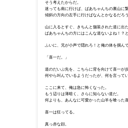
そう考えたからだ。
迷っても南に行けば、ばあちゃんちの裏山に
傾斜の方向の左手に行けばなんとかなるだろ
山に入るとすぐ、きちんと舗装された道に出
ばあちゃんちの方にはこんな道ないよね！？
ふいに、兄が小声で隠れろ！と俺の体を掴ん
「喜一だ。」
道のだいぶ先を、こちらに背を向けて喜一が
何やら叫んでいるようだったが、何を言って
ここに来て、俺は急に怖くなった。
もう辺りは薄暗く、さらに知らない道だ。
何よりも、あんなに可愛かった山羊を喰った
喜一は狂ってる。
真っ赤な顔。