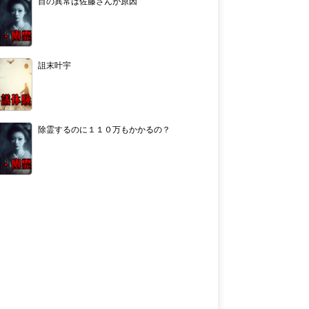
目の異常は佐藤さんが原因
詛末叶宇
除霊するのに１１０万もかかるの？