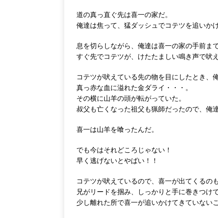
道の真っ直ぐ先は喜一の家だ。
俺達は焦って、猛ダッシュでコテツを追いか
息を切らしながら、俺達は喜一の家の手前ま
すぐ先でコテツが、けたたましい鳴き声で吠
コテツが吠えている先の物を目にしたとき、
真っ赤な血に溢れた金ダライ・・・。
その横に山羊の頭が転がっていた。
叔父も亡くなった祖父も猟師だったので、俺
喜一は山羊を喰ったんだ。
でも今はそれどころじゃない！
早く逃げないとやばい！！
コテツが吠えているので、喜一が出てくるの
兄がリードを掴み、しっかりと手に巻きつけ
少し離れた所で喜一が追いかけてきていない