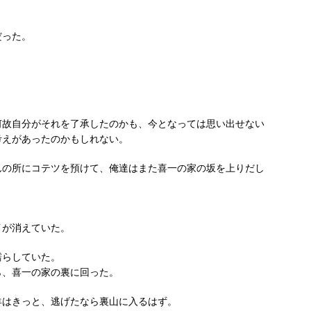
だった。
何故自分がそれを了承したのかも、今となっては思い出せない
考えがあったのかもしれない。
んの所にコテツを預けて、俺達はまた喜一の家の坂を上りだし
イが消えていた。
濡らしていた。
ら、喜一の家の裏に回った。
羊はきっと、逃げたなら裏山に入るはず。