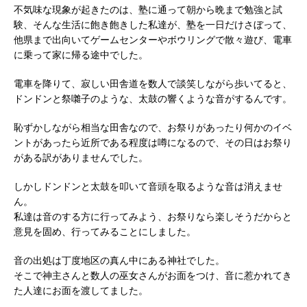
不気味な現象が起きたのは、塾に通って朝から晩まで勉強と試
験、そんな生活に飽き飽きした私達が、塾を一日だけさぼって、
他県まで出向いてゲームセンターやボウリングで散々遊び、電車
に乗って家に帰る途中でした。
電車を降りて、寂しい田舎道を数人で談笑しながら歩いてると、
ドンドンと祭囃子のような、太鼓の響くような音がするんです。
恥ずかしながら相当な田舎なので、お祭りがあったり何かのイベ
ントがあったら近所である程度は噂になるので、その日はお祭り
がある訳がありませんでした。
しかしドンドンと太鼓を叩いて音頭を取るような音は消えませ
ん。
私達は音のする方に行ってみよう、お祭りなら楽しそうだからと
意見を固め、行ってみることにしました。
音の出処は丁度地区の真ん中にある神社でした。
そこで神主さんと数人の巫女さんがお面をつけ、音に惹かれてき
た人達にお面を渡してました。