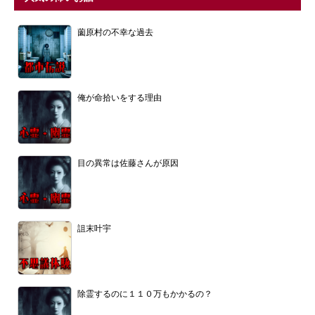
薗原村の不幸な過去
俺が命拾いをする理由
目の異常は佐藤さんが原因
詛末叶宇
除霊するのに１１０万もかかるの？