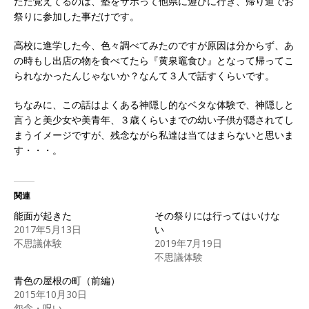
ただ覚えてるのは、塾をサボって他県に遊びに行き、帰り道でお
祭りに参加した事だけです。
高校に進学した今、色々調べてみたのですが原因は分からず、あ
の時もし出店の物を食べてたら『黄泉竈食ひ』となって帰ってこ
られなかったんじゃないか？なんて３人で話すくらいです。
ちなみに、この話はよくある神隠し的なベタな体験で、神隠しと
言うと美少女や美青年、３歳くらいまでの幼い子供が隠されてし
まうイメージですが、残念ながら私達は当てはまらないと思いま
す・・・。
関連
能面が起きた
その祭りには行ってはいけな
2017年5月13日
い
不思議体験
2019年7月19日
不思議体験
青色の屋根の町（前編）
2015年10月30日
怨念・呪い