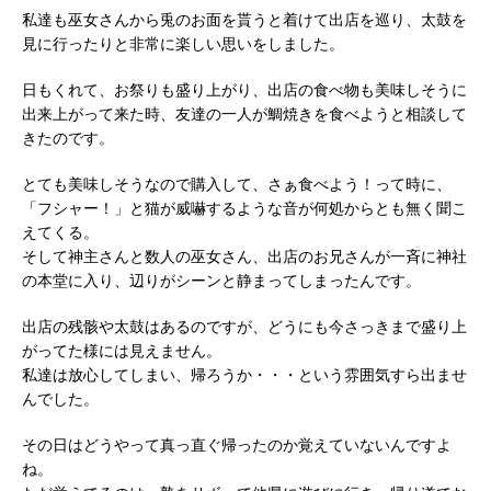
私達も巫女さんから兎のお面を貰うと着けて出店を巡り、太鼓を
見に行ったりと非常に楽しい思いをしました。
日もくれて、お祭りも盛り上がり、出店の食べ物も美味しそうに
出来上がって来た時、友達の一人が鯛焼きを食べようと相談して
きたのです。
とても美味しそうなので購入して、さぁ食べよう！って時に、
「フシャー！」と猫が威嚇するような音が何処からとも無く聞こ
えてくる。
そして神主さんと数人の巫女さん、出店のお兄さんが一斉に神社
の本堂に入り、辺りがシーンと静まってしまったんです。
出店の残骸や太鼓はあるのですが、どうにも今さっきまで盛り上
がってた様には見えません。
私達は放心してしまい、帰ろうか・・・という雰囲気すら出ませ
んでした。
その日はどうやって真っ直ぐ帰ったのか覚えていないんですよ
ね。