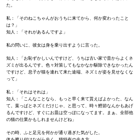
た。
私：「そのねこちゃんがおうちに来てから、何か変わったこと
は？」
知人：「それがあるんですよ」
私の問いに、彼女は身を乗り出すように言った。
知人：「お恥ずかしいんですけど、うちは古い家で昔からよくネ
ズミが出るんです。色々対策してもなかなか駆除できなかったん
ですけど、息子が猫を連れて来た途端、ネズミが姿を見せなくな
って」
私：「それはそれは」
知人：「こんなことなら、もっと早く来て貰えばよかった、なん
て。葉っぱとネズミだけじゃ、と思って、時々鰹節なんかもあげ
るんですけど、すぐにお皿は空っぽになってます。まぁ、全部他
の猫の仕業かもしれませんけどね」
その時、ふと足元を何かが通り過ぎた気がした。
体を擦り付けながら歩く、猫特有の歩き方。