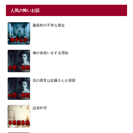
人気の怖いお話
薗原村の不幸な過去
俺が命拾いをする理由
目の異常は佐藤さんが原因
詛末叶宇