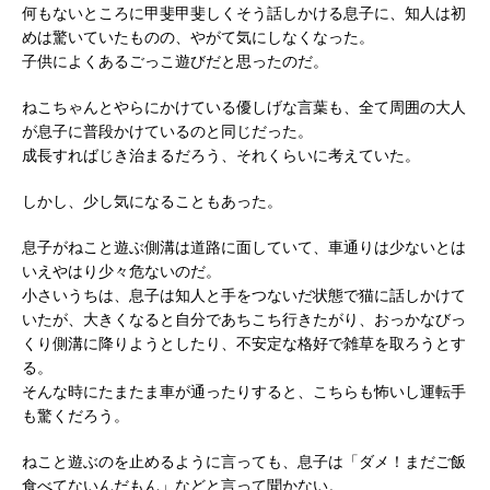
何もないところに甲斐甲斐しくそう話しかける息子に、知人は初
めは驚いていたものの、やがて気にしなくなった。
子供によくあるごっこ遊びだと思ったのだ。
ねこちゃんとやらにかけている優しげな言葉も、全て周囲の大人
が息子に普段かけているのと同じだった。
成長すればじき治まるだろう、それくらいに考えていた。
しかし、少し気になることもあった。
息子がねこと遊ぶ側溝は道路に面していて、車通りは少ないとは
いえやはり少々危ないのだ。
小さいうちは、息子は知人と手をつないだ状態で猫に話しかけて
いたが、大きくなると自分であちこち行きたがり、おっかなびっ
くり側溝に降りようとしたり、不安定な格好で雑草を取ろうとす
る。
そんな時にたまたま車が通ったりすると、こちらも怖いし運転手
も驚くだろう。
ねこと遊ぶのを止めるように言っても、息子は「ダメ！まだご飯
食べてないんだもん」などと言って聞かない。