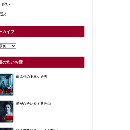
・呪い
伝説
ーカイブ
気の怖いお話
薗原村の不幸な過去
俺が命拾いをする理由