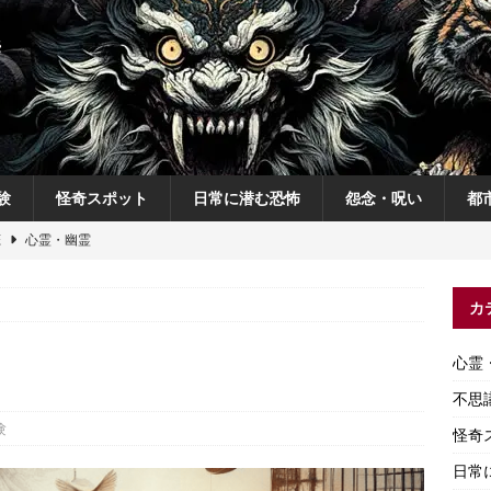
験
怪奇スポット
日常に潜む恐怖
怨念・呪い
都
恋
心霊・幽霊
の夜
不思議体験
カ
説
神
怨念・呪い
心霊
怨念・呪い
不思
験
怪奇
日常