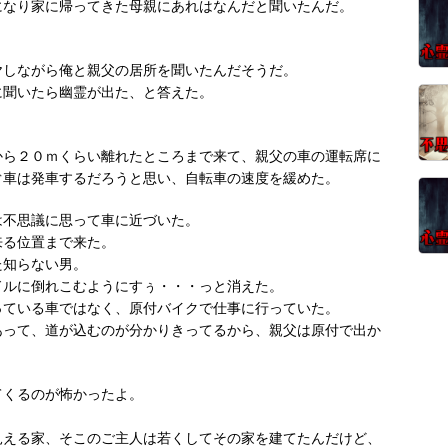
になり家に帰ってきた母親にあれはなんだと聞いたんだ。
ヤしながら俺と親父の居所を聞いたんだそうだ。
に聞いたら幽霊が出た、と答えた。
から２０ｍくらい離れたところまで来て、親父の車の運転席に
ぐ車は発車するだろうと思い、自転車の速度を緩めた。
は不思議に思って車に近づいた。
来る位置まで来た。
た知らない男。
ドルに倒れこむようにすぅ・・・っと消えた。
っている車ではなく、原付バイクで仕事に行っていた。
あって、道が込むのが分かりきってるから、親父は原付で出か
てくるのが怖かったよ。
。
見える家、そこのご主人は若くしてその家を建てたんだけど、