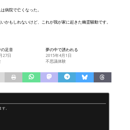
人は病院で亡くなった。
無いかもしれないけど、これが我が家に起きた幽霊騒動です。
での足音
夢の中で誘われる
1月27日
2015年4月1日
験
不思議体験
ます。