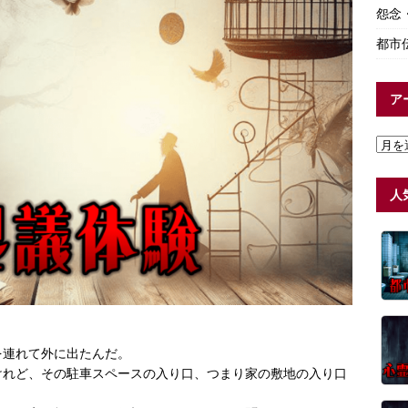
怨念
都市
ア
人
を連れて外に出たんだ。
けれど、その駐車スペースの入り口、つまり家の敷地の入り口