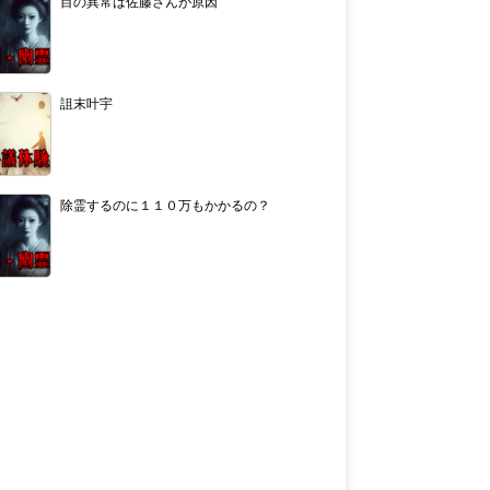
目の異常は佐藤さんが原因
詛末叶宇
除霊するのに１１０万もかかるの？