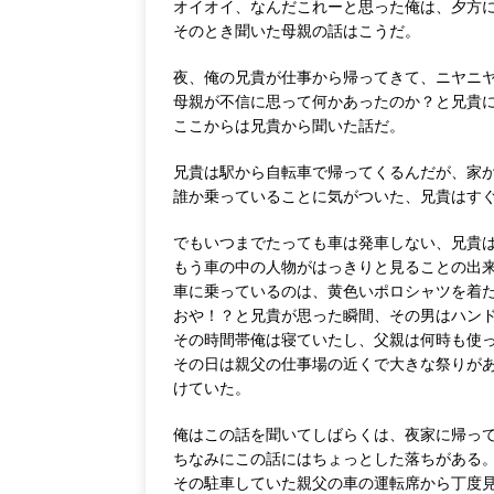
オイオイ、なんだこれーと思った俺は、夕方
そのとき聞いた母親の話はこうだ。
夜、俺の兄貴が仕事から帰ってきて、ニヤニ
母親が不信に思って何かあったのか？と兄貴
ここからは兄貴から聞いた話だ。
兄貴は駅から自転車で帰ってくるんだが、家
誰か乗っていることに気がついた、兄貴はす
でもいつまでたっても車は発車しない、兄貴
もう車の中の人物がはっきりと見ることの出
車に乗っているのは、黄色いポロシャツを着
おや！？と兄貴が思った瞬間、その男はハン
その時間帯俺は寝ていたし、父親は何時も使
その日は親父の仕事場の近くで大きな祭りが
けていた。
俺はこの話を聞いてしばらくは、夜家に帰っ
ちなみにこの話にはちょっとした落ちがある
その駐車していた親父の車の運転席から丁度