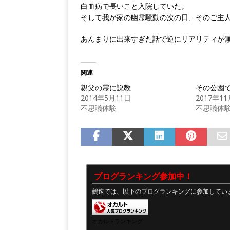
白血病で長いこと入院していた。
そして我が家の幽霊騒動の次の日、そのご主
あんまりに出来すぎた話で逆にリアリティが
関連
親父の霊に説教
その公園
2014年5月11日
2017年1
不思議体験
不思議体
ブログランキング参加中！
鵺速では、以下のブログランキングに参加してい
オカルトランキング