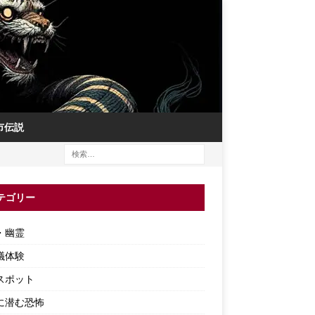
市伝説
テゴリー
・幽霊
議体験
スポット
に潜む恐怖