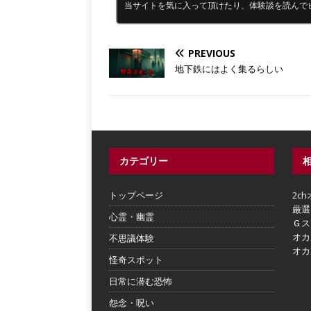
当サイトを気に入って頂けたり、体験談を読んで
PREVIOUS
地下鉄にはよく集るらしい
カテゴリー
トップページ
2c
厳選
心霊・幽霊
Ｇス
オカ
不思議体験
オカ
怪奇スポット
日常に潜む恐怖
怨念・呪い