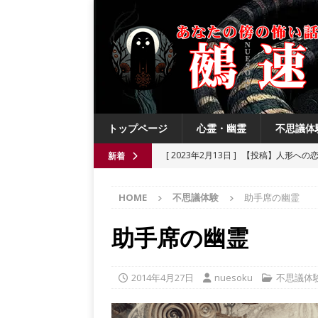
トップページ
心霊・幽霊
不思議体
[ 2023年2月13日 ]
【投稿】人形への
新着
[ 2021年8月3日 ]
【投稿】数年前の夏
HOME
不思議体験
助手席の幽霊
[ 2021年6月13日 ]
チチケゥ
都市伝
[ 2021年6月13日 ]
ニュータウン祟り
助手席の幽霊
[ 2023年4月4日 ]
【投稿】厄祓い
2014年4月27日
nuesoku
不思議体