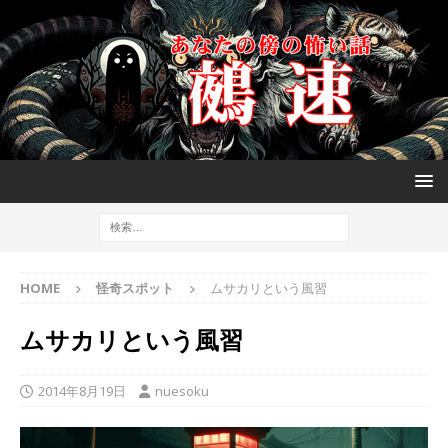
HOME
怪奇スポット
ムサカリという風習
ムサカリという風習
2014年8月19日
nuesoku