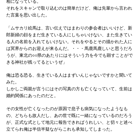
相になっている。
それをスキャンで取り込むのは簡単だけど、俺は先輩から言われ
た言葉を思い出した。
「ムサカリ絵馬は、言い伝えではまわりの参会者はいいけど、新
郎新婦の顔をまだ生きている人にしちゃいけない、また生きてい
る人の名前を入れてもいけない。それをやるとその描かれた人に
は冥界からのお迎えが来るんだ。・・・馬鹿馬鹿しいと思うだろ
うが、東北の○○県のあたりにはそういう力を今でも顕すことがで
きる神社が残ってるというぜ」
俺は恐る恐る、生きている人はまずいんじゃないですかと聞いて
みた。
しかしご両親が言うにはその写真の方も亡くなっていて、生前は
婚約関係にあったのだと。
その女性が亡くなったのが原因で息子も病気になったようなも
の、どちらも故人だし、あの世で既に一緒になっているのだろう
が、正式な式として地元に報告できればうれしい、と切々と述べ
立てられ俺は半信半疑ながらこれも承知してしまった。