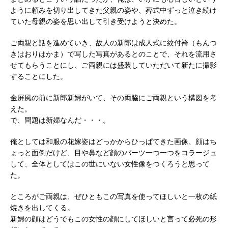
ように頼みを切り出してきた父親の姿や、葬式中ずっと泣き続け
ていた母親の姿を思い出して引き受けようと決めた。
ご両親と話を進めていき、故人の新郎は成人式に紋付袴（もんつ
きはおりはかま）で写した写真があるとのことで、それを流用さ
せてもらうことにし、ご両親には盛装していただいて新たに撮影
することにした。
金屏風の前に新郎新婦がいて、その両脇にご両親という構図を考
えた。
で、問題は新婦なんだ・・・。
俺としては和服の花嫁姿はどっかからひっぱてきた画像、顔はち
ょっと面倒だけど、目や鼻など顔のパーツ一つ一つをコラージュ
して、全体としてはこの世にいない女性像をつくろうと思って
た。
ところがご両親は、ぜひともこの写真を使ってほしいと一枚の紙
焼きを出してくる。
新婦の顔はどうでもこの女性の顔にしてほしいと言って必死の形