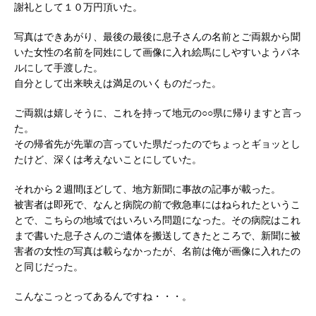
謝礼として１０万円頂いた。
写真はできあがり、最後の最後に息子さんの名前とご両親から聞
いた女性の名前を同姓にして画像に入れ絵馬にしやすいようパネ
ルにして手渡した。
自分として出来映えは満足のいくものだった。
ご両親は嬉しそうに、これを持って地元の○○県に帰りますと言っ
た。
その帰省先が先輩の言っていた県だったのでちょっとギョッとし
たけど、深くは考えないことにしていた。
それから２週間ほどして、地方新聞に事故の記事が載った。
被害者は即死で、なんと病院の前で救急車にはねられたというこ
とで、こちらの地域ではいろいろ問題になった。その病院はこれ
まで書いた息子さんのご遺体を搬送してきたところで、新聞に被
害者の女性の写真は載らなかったが、名前は俺が画像に入れたの
と同じだった。
こんなこっとってあるんですね・・・。