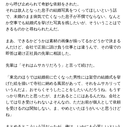
から呼び止められて奇妙な依頼をされた。
それは故人となった息子の結婚写真をつくってほしいという話
で、未婚のまま病気で亡くなった息子が不憫でならない、なんと
か空事でも結婚式を挙げた写真を残したいが、そういうことはで
きるものかと尋ねられたんだ。
まあ、できるかどうかは素材の画像が揃ってるかどうかで決まる
んだけど、会社で正規に請け負う仕事とは違うんで、その場での
即答は避け正社員の先輩に相談した。
先輩は「それはムサカリだろう」と言って続けた。
「東北のほうでは結婚前に亡くなった男性には架空の結婚式を挙
げた絵を描いて寺社に納める風習があって、それをムサカリって
いうんだよ。おそらくそうしたことをしたいんだろうね。もうす
っかり廃れたと思ったが、まだあるとこにはあるんだね。会社と
しては引き受けられないよそんなの。ただお前が個人として依頼
を受けるのは関知しない。ま、やめといたほうがいいと思うけど
ね」
まとめるとこういう話だったが、俺は、いかにも心苦しいという