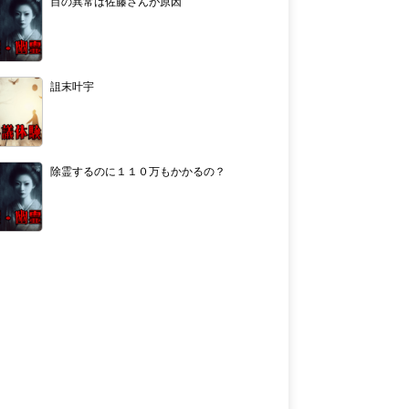
目の異常は佐藤さんが原因
詛末叶宇
除霊するのに１１０万もかかるの？