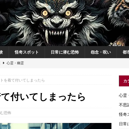
験
怪奇スポット
日常に潜む恐怖
怨念・呪い
都
恋
心霊・幽霊
の夜
不思議体験
トを着て付いてしまったら
カ
説
神
怨念・呪い
着て付いてしまったら
心霊
怨念・呪い
不思
む恐怖
怪奇
日常