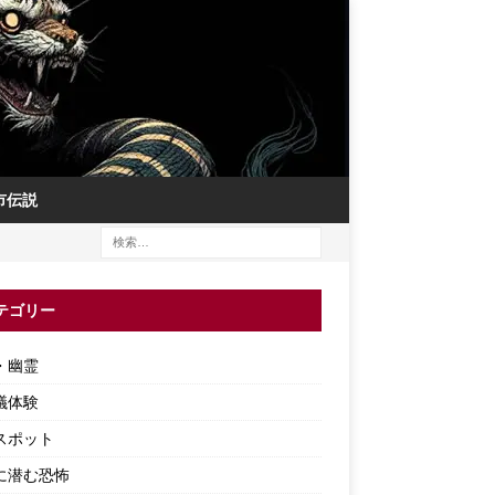
市伝説
テゴリー
・幽霊
議体験
スポット
に潜む恐怖