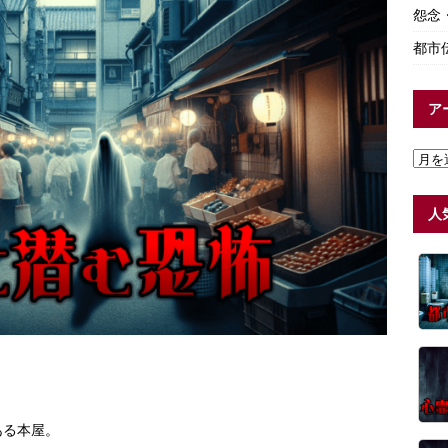
怨念
都市
ア
人
ある本屋。