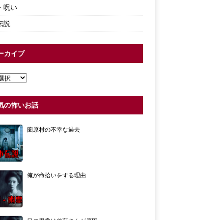
・呪い
伝説
ーカイブ
気の怖いお話
薗原村の不幸な過去
俺が命拾いをする理由