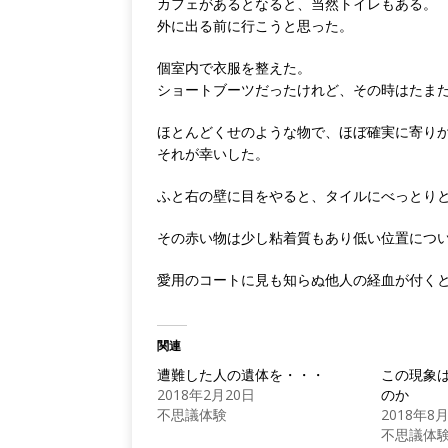
カフェがあるとなると、当然トイレもある。
外に出る前に行こうと思った。
個室内で衣服を整えた。
ショートブーツだったけれど、その時はたま
ほとんどくせのような物で、ほぼ確実に寄り
それが幸いした。
ふと右の壁に目をやると、タイルにべっとり
その赤い物は少し粘着質もあり低い位置につ
愛用のコートに見も知らぬ他人の経血が付く
関連
遭難した人の遺体を・・・
この現象
2018年2月20日
のか
不思議体験
2018年8
不思議体