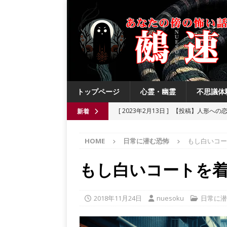
トップページ
心霊・幽霊
不思議体
[ 2023年2月13日 ]
【投稿】人形への
新着
[ 2021年8月3日 ]
【投稿】数年前の夏
HOME
日常に潜む恐怖
もし白いコー
[ 2021年6月13日 ]
チチケゥ
都市伝
[ 2021年6月13日 ]
ニュータウン祟り
もし白いコートを
[ 2023年4月4日 ]
【投稿】厄祓い
2018年11月24日
nuesoku
日常に潜