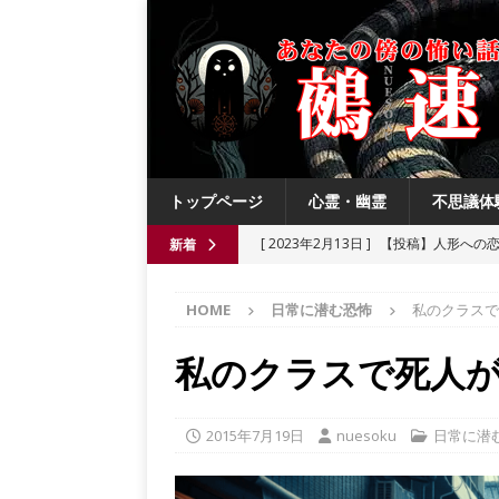
トップページ
心霊・幽霊
不思議体
[ 2023年2月13日 ]
【投稿】人形への
新着
[ 2021年8月3日 ]
【投稿】数年前の夏
HOME
日常に潜む恐怖
私のクラスで
[ 2021年6月13日 ]
チチケゥ
都市伝
[ 2021年6月13日 ]
ニュータウン祟り
私のクラスで死人
[ 2023年4月4日 ]
【投稿】厄祓い
2015年7月19日
nuesoku
日常に潜