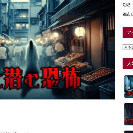
怨念
都市
ア
人