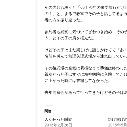
その内容も段々と「○○！今年の修学旅行だけ
の？」と、まるで教室でその子と話してるよ
者の方を振り返った。
参列者も異変に気づいてざわつき始め、その
う」とその子の肩を掴んだ。
けどその子はまだ楽しげに話しかけてて「あ！
名前を叫んで無理矢理式場から連れ出してい
その後式場の空気は異様なまま葬儀は終わっ
親友だった子はすぐに精神病院に入院してた
に上がった時には在籍してなかった。
去年同窓会があって行ってきたけどその子は
関連
人が狂った瞬間
焼け焦げ
2016年2月26日
2015年5