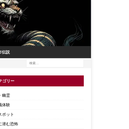
市伝説
テゴリー
・幽霊
議体験
スポット
に潜む恐怖