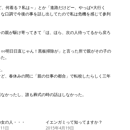
ど、何着る？私は～」とか「進路だけどー、やっぱ×大行く
うな口調で今後の事を話し出してたので私は危機を感じて参列
子の親が駆け寄ってきて「ほ、ほら、次の人待ってるから戻ろ
○○明日日直じゃん！黒板掃除が」と言った所で親がその子の
った。
た。
けど、春休みの間に「親の仕事の都合」で転校したらしく三年
居なかったし、誰も葬式の時の話はしなかった。
の女の人・・・
イエンガミって知ってますか？
月11日
2015年4月19日