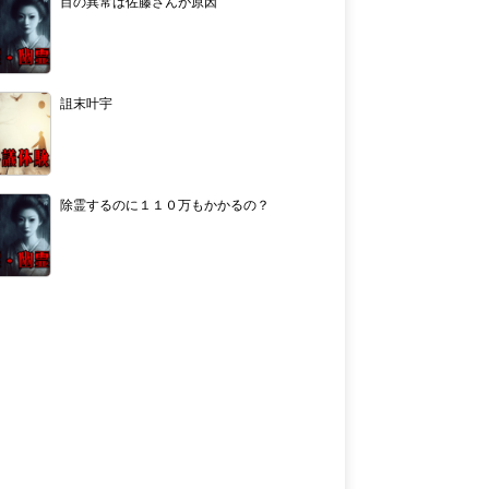
目の異常は佐藤さんが原因
詛末叶宇
除霊するのに１１０万もかかるの？