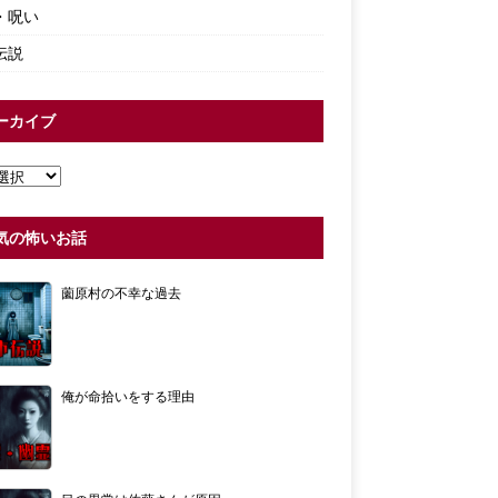
・呪い
伝説
ーカイブ
気の怖いお話
薗原村の不幸な過去
俺が命拾いをする理由