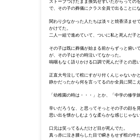
ストーブつけたまま換気せずいたからっての
で、その子の葬儀にクラス全員で出ることに
関わり少なかった人たちは淡々と焼香済ませ
かけてた。
二人一組で進めていて、ついに私と死んだ子
その子は既に葬儀が始まる前からずっと俯い
が、その子はその時泣いてなかった。
嗚咽もなく語りかける口調で死んだ子との思
正直大号泣して棺にすがり付くんじゃないか
静かだったから何を言ってるのか全員に聞こ
「幼稚園の時は・・・」とか、「中学の修学
辛いだろうな、と思ってそっとその子の顔を
思い出を懐かしむような柔らかな感じじゃな
口元は笑ってるんだけど目が死んでた。
真っ赤に泣き腫らした目で瞬きもせず棺の中